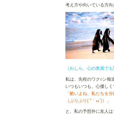
考え方や向いている方向
（わしら、心の奥底でも
私は、先程のワク○ン報
いつもいつも、心優しく
「酷いよね、私たちを分
（ぷりぷり( *｀ω´)）」
と、私の予想外に友人は