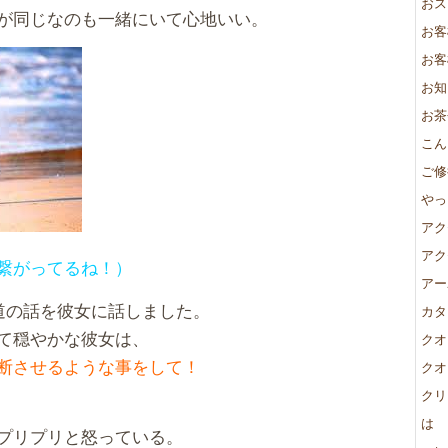
おス
が同じなのも一緒にいて心地いい。
お客
お客
お知
お茶
こん
ご修
やっ
アク
アク
繋がってるね！）
アー
道の話を彼女に話しました。
カタ
て穏やかな彼女は、
クオ
断させるような事をして！
クオ
クリ
は
プリプリと怒っている。