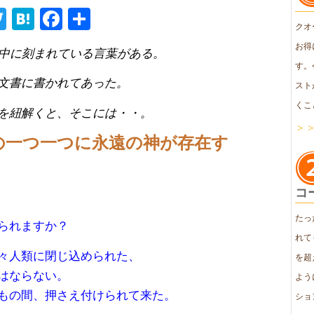
ne
Twitter
Hatena
Facebook
共
クオ
有
お得
の中に刻まれている言葉がある。
す。
文書に書かれてあった。
スト
くこ
を紐解くと、そこには・・。
＞
の一つ一つに永遠の神が存在す
コ
たっ
られますか？
れて
々人類に閉じ込められた、
を超
はならない。
よう
もの間、押さえ付けられて来た。
ショ