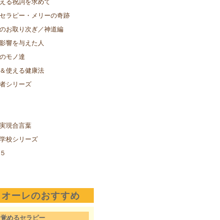
える祝詞を求めて
セラピー・メリーの奇跡
のお取り次ぎ／神道編
影響を与えた人
のモノ達
＆使える健康法
者シリーズ
実現合言葉
学校シリーズ
５
クオーレのおすすめ
目覚めるセラピー