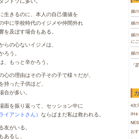
ダントツに多い。
猫の
に生きるのに、本人の自己価値を
の中に学校時代のイジメや仲間外れ
猫の
響を及ぼす場合もある。
猫の
にご
からの心ないイジメは、
かろう。
猫の
は、もっと辛かろう。
『霊
の心の理由はその子その子で様々だが、
を持った子供ほど、
場合が多い。
場面を振り返って、セッション中に
4次
ライアントさん）
ならばまだ私は救われる。
IH
NE
る友がいる。
おす
もあるし、