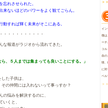
＞
を忘れさせられた。
出来ないほどのパワーをよく観てごらん。
行動すれば輝く未来がそこにある。
イン
・・・・・・・・・・・
徴は
ーチ
んな報道がラジオから流れてきた。
コル
自の
なら、５人までは集まっても良いことにする。」
情、
に対
ベル
をした子供は、
＞
、その仲間には入れないって事っすか？
んの悩みを解決するのに、
ていくと、