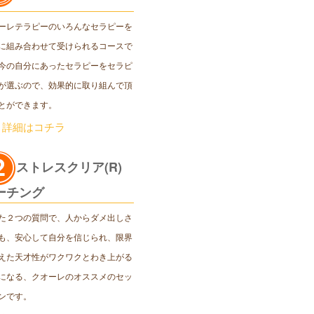
ーレテラピーのいろんなセラピーを
に組み合わせて受けられるコースで
今の自分にあったセラピーをセラピ
が選ぶので、効果的に取り組んで頂
とができます。
＞詳細はコチラ
ストレスクリア(R)
ーチング
た２つの質問で、人からダメ出しさ
も、安心して自分を信じられ、限界
えた天才性がワクワクとわき上がる
になる、クオーレのオススメのセッ
ンです。