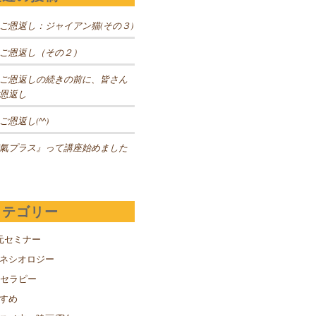
ご恩返し：ジャイアン猫(その３)
ご恩返し（その２）
ご恩返しの続きの前に、皆さん
恩返し
ご恩返し(^^)
氣プラス』って講座始めました
カテゴリー
元セミナー
キネシオロジー
Sセラピー
すめ