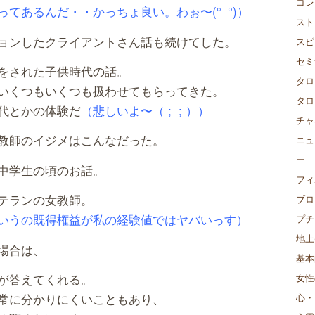
コレ
てあるんだ・・かっちょ良い。わぉ〜(°_°)）
スト
ョンしたクライアントさん話も続けてした。
スピ
セミ
をされた子供時代の話。
タロ
いくつもいくつも扱わせてもらってきた。
タロ
代とかの体験だ
（悲しいよ〜（ ; ; ））
チャ
教師のイジメはこんなだった。
ニュ
ー
中学生の頃のお話。
フィ
テランの女教師。
ブロ
いうの既得権益が私の経験値ではヤバいっす）
プチ
地上
場合は、
基本
が答えてくれる。
女性
常に分かりにくいこともあり、
心・