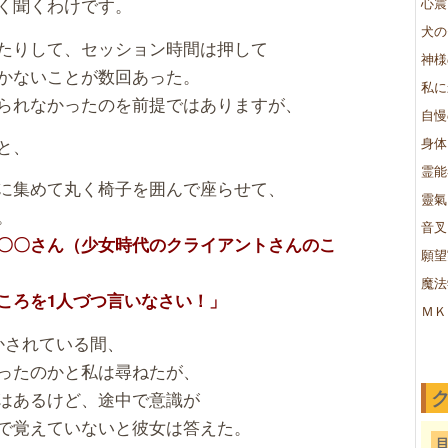
く聞くわけです。
心震
犬の
たりして、セッション時間は押して
神様
かないことが数回あった。
私に
られなかったのを前提ではありますが、
自慢
身体
と、
霊能
に集めて丸く椅子を囲んで座らせて、
靈氣
。
音叉
〇〇さん（少女時代のクライアントさんのこ
願望
魔法
ころを1人づつ言いなさい！」
ＭＫ
かされている間、
ったのかと私は尋ねたが、
はあるけど、途中で意識が
で覚えていないと彼女は答えた。