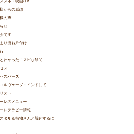
スメ本・映画/TV
様からの感想
様の声
らせ
会です
まり流お片付け
行
とわかった！スピな疑問
セス
セスバーズ
ユルヴェーダ：インドにて
リスト
ーレのメニュー
ーレテラピー情報
スタル＆植物さんと親睦するに