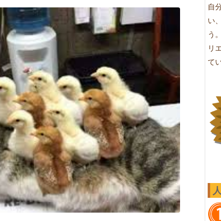
自
い
う
リ
て