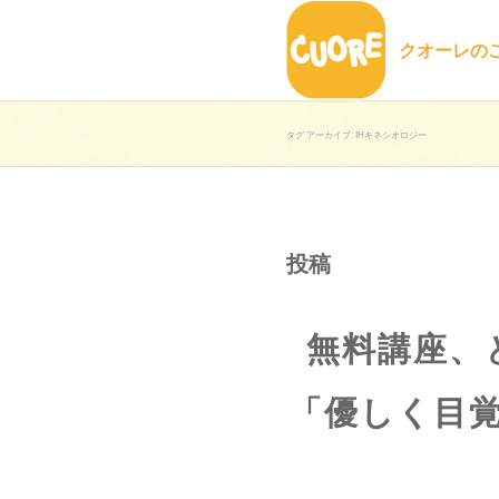
クオーレの
タグ アーカイブ: IHキネシオロジー
投稿
無料講座、
「優しく目