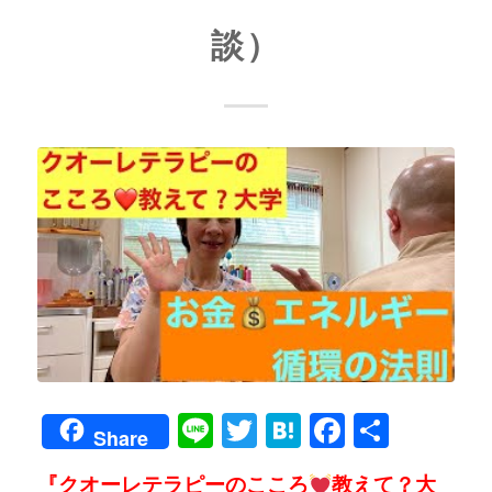
談）
Line
Twitter
Hatena
Faceboo
共
Share
有
『クオーレテラピーのこころ
教えて？大