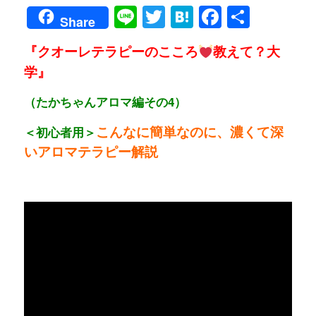
Line
Twitter
Hatena
Faceboo
共
Share
有
『クオーレテラピーのこころ
教えて？大
学』
（たかちゃんアロマ編その4）
こんなに簡単なのに、濃くて深
＜初心者用＞
いアロマテラピー解説