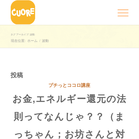
タグ アーカイブ: 波動
現在位置:
ホーム
/
波動
投稿
プチっとココロ講座
お金,エネルギー還元の法
則ってなんじゃ？？（ま
っちゃん；お坊さんと対