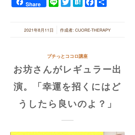
Line
Twitter
Hatena
Faceboo
共
Share
有
/
2021年8月11日
作成者:
CUORE-THERAPY
プチっとココロ講座
お坊さんがレギュラー出
演。「幸運を招くにはど
うしたら良いのよ？」