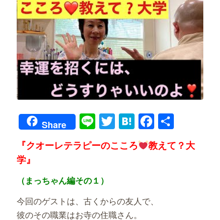
Line
Twitter
Hatena
Faceboo
共
Share
有
『クオーレテラピーのこころ
教えて？大
学』
（まっちゃん編その１）
今回のゲストは、古くからの友人で、
彼のその職業はお寺の住職さん。