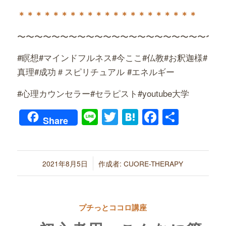
＊＊＊＊＊＊＊＊＊＊＊＊＊＊＊＊＊＊＊＊＊
〜〜〜〜〜〜〜〜〜〜〜〜〜〜〜〜〜〜〜〜〜〜〜〜
#瞑想#マインドフルネス#今ここ#仏教#お釈迦様#
真理#成功＃スピリチュアル #エネルギー
#心理カウンセラー#セラピスト#youtube大学
Line
Twitter
Hatena
Faceboo
共
Share
有
/
2021年8月5日
作成者:
CUORE-THERAPY
プチっとココロ講座