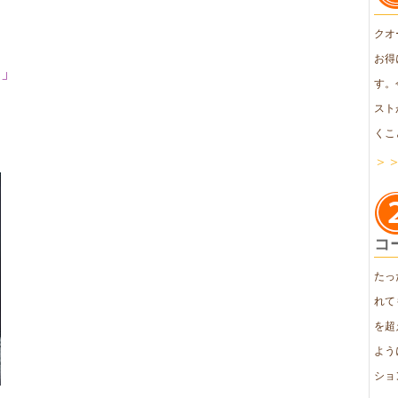
クオ
お得
」
す。
スト
くこ
＞
コ
たっ
れて
を超
よう
ショ