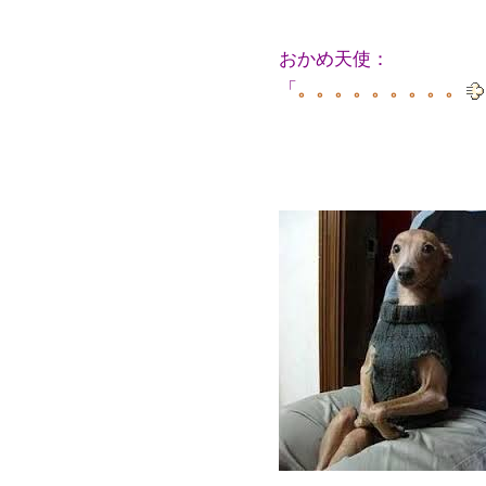
おかめ天使：
「
。。。。。。。。。