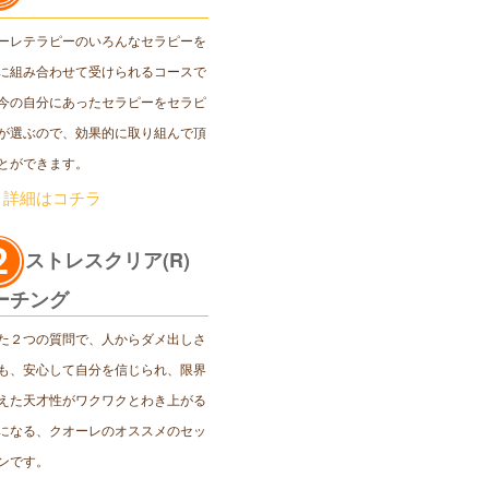
ーレテラピーのいろんなセラピーを
に組み合わせて受けられるコースで
今の自分にあったセラピーをセラピ
が選ぶので、効果的に取り組んで頂
とができます。
＞詳細はコチラ
ストレスクリア(R)
ーチング
た２つの質問で、人からダメ出しさ
も、安心して自分を信じられ、限界
えた天才性がワクワクとわき上がる
になる、クオーレのオススメのセッ
ンです。