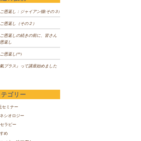
ご恩返し：ジャイアン猫(その３)
ご恩返し（その２）
ご恩返しの続きの前に、皆さん
恩返し
ご恩返し(^^)
氣プラス』って講座始めました
カテゴリー
元セミナー
キネシオロジー
Sセラピー
すめ