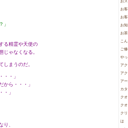
おス
お客
お客
？」
お知
お茶
こん
する精霊や天使の
ご修
態じゃなくなる。
やっ
てしまうのだ。
アク
アク
・・・」
アー
だから・・・」
カタ
・・」
クオ
クオ
クリ
は
なり、