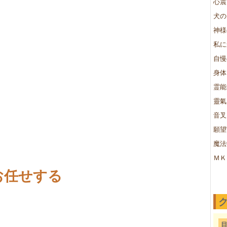
心震
犬の
神様
私に
自慢
身体
霊能
靈氣
音叉
願望
魔法
ＭＫ
お任せする