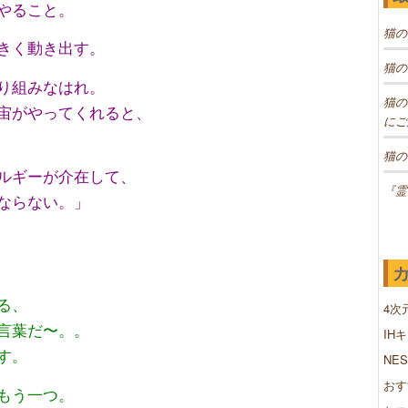
やること。
猫の
きく動き出す。
猫の
り組みなはれ。
猫の
宙がやってくれると、
にご
猫の
ルギーが介在して、
『霊
ならない。」
る、
4次
言葉だ〜。。
IH
す。
NE
おす
もう一つ。