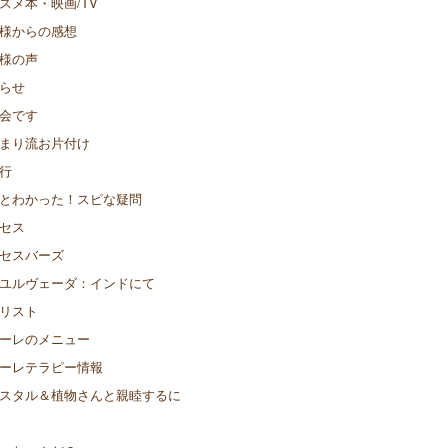
スメ本・映画/TV
様からの感想
様の声
らせ
会です
まり流お片付け
行
とわかった！スピな疑問
セス
セスバーズ
ユルヴェーダ：インドにて
リスト
ーレのメニュー
ーレテラピー情報
スタル＆植物さんと親睦するに