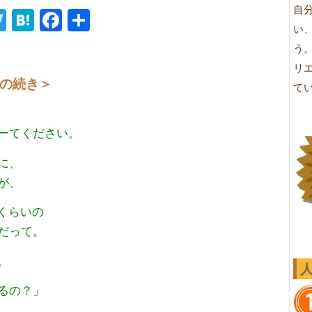
自
ne
Twitter
Hatena
Facebook
共
い
有
う
リ
の続き
＞
て
ーてください。
に、
が、
くらいの
だって。
。
るの？」