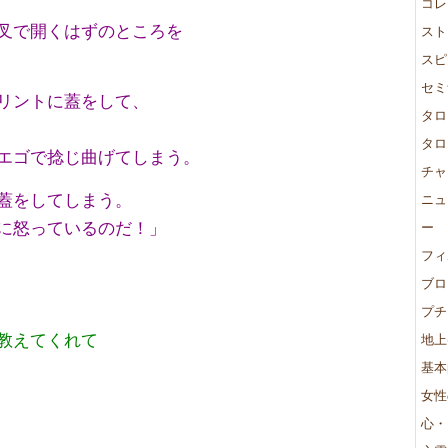
コレ
叉で開くはずのところを
スト
スピ
セミ
リントに蓋をして、
タロ
タロ
エゴで捻じ曲げてしまう。
チャ
蓋をしてしまう。
ニュ
に怒っているのだ！」
ー
フィ
ブロ
プチ
教えてくれて
地上
基本
女性
心・