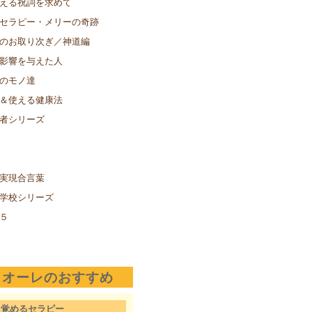
える祝詞を求めて
セラピー・メリーの奇跡
のお取り次ぎ／神道編
影響を与えた人
のモノ達
＆使える健康法
者シリーズ
実現合言葉
学校シリーズ
５
クオーレのおすすめ
目覚めるセラピー