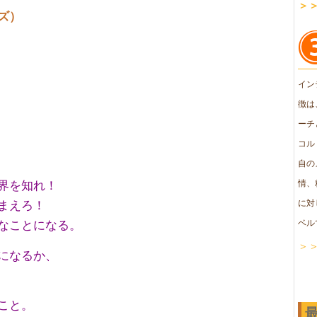
＞
ズ）
イン
徴は
ーチ
コル
自の
界を知れ！
情、
まえろ！
に対
なことになる。
ベル
＞
になるか、
こと。