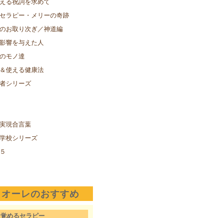
える祝詞を求めて
セラピー・メリーの奇跡
のお取り次ぎ／神道編
影響を与えた人
のモノ達
＆使える健康法
者シリーズ
実現合言葉
学校シリーズ
５
クオーレのおすすめ
目覚めるセラピー