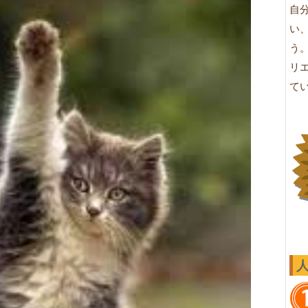
自
い
う
リ
て