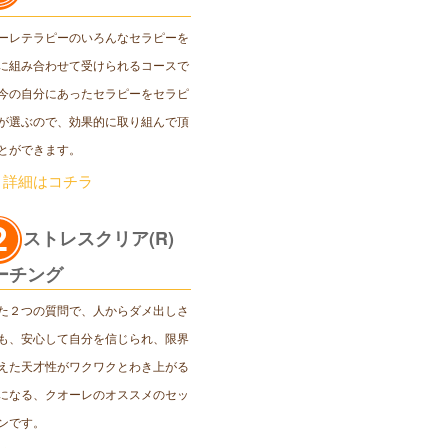
ーレテラピーのいろんなセラピーを
に組み合わせて受けられるコースで
今の自分にあったセラピーをセラピ
が選ぶので、効果的に取り組んで頂
とができます。
＞詳細はコチラ
ストレスクリア(R)
ーチング
た２つの質問で、人からダメ出しさ
も、安心して自分を信じられ、限界
えた天才性がワクワクとわき上がる
になる、クオーレのオススメのセッ
ンです。