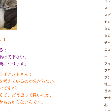
コレ
スト
スピ
セミ
タロ
タロ
。）
チャ
る；
ニュ
あげて下さい。
ー
楽になります」
フィ
ブロ
ライアントさん；
プチ
を考えているのか分からない。
地上
のですが、
基本
くて、どう扱って良いのか、
女性
かも分からないんです。
心・