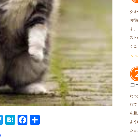
クオ
お得
す。
スト
くこ
＞
コ
たっ
れて
を超
ne
Twitter
Hatena
Facebook
共
よう
有
ショ
）