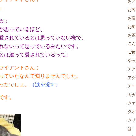
おス
」
お客
お客
る；
お知
が思っているほど、
お茶
愛されているとは思っていない様で、
こん
れないって思っているみたいです。
ご修
とは違って愛されているって」
やっ
ライアントさん；
アク
っていたなんて知りませんでした。
アク
ったでしょ。
（涙を流す）
アー
カタ
です。
クオ
クオ
クリ
は