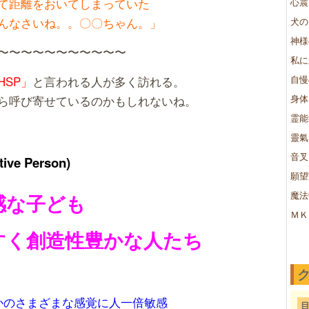
て距離をおいてしまっていた
心震
んなさいね。。〇〇ちゃん。」
犬の
神様
〜〜〜〜〜〜〜〜〜〜〜
私に
HSP」
と言われる人が多く訪れる。
自慢
ら呼び寄せているのかもしれないね。
身体
霊能
靈氣
音叉
tive Person)
願望
魔法
感な子ども
ＭＫ
すく創造性豊かな人たち
かのさまざまな感覚に人一倍敏感