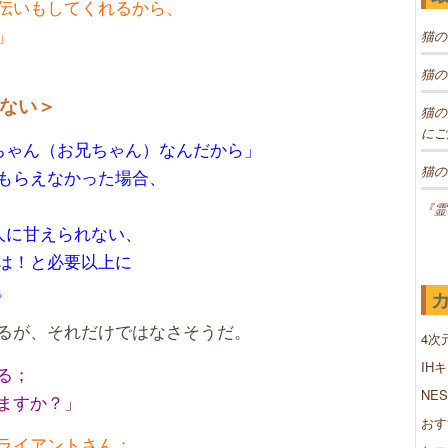
伝いもしてくれるから、
」
猫の
猫の
ない＞
猫の
にご
ちゃん（お兄ちゃん）なんだから」
猫の
もらえなかった場合、
『霊
人に甘えられない、
は！と必要以上に
。
るが、それだけではなさそうだ。
4次
IH
る；
NE
ますか？」
おす
ライアントさん；