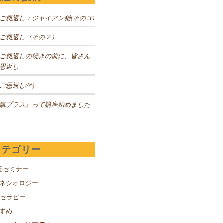
ご恩返し：ジャイアン猫(その３)
ご恩返し（その２）
ご恩返しの続きの前に、皆さん
恩返し
ご恩返し(^^)
氣プラス』って講座始めました
カテゴリー
元セミナー
キネシオロジー
Sセラピー
すめ