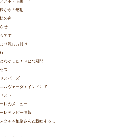
スメ本・映画/TV
様からの感想
様の声
らせ
会です
まり流お片付け
行
とわかった！スピな疑問
セス
セスバーズ
ユルヴェーダ：インドにて
リスト
ーレのメニュー
ーレテラピー情報
スタル＆植物さんと親睦するに