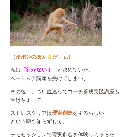
（ポポンのぽん
だ～ぃ）
私は
と決めていた、
「行かない！」
ベーシック講座を受けてしまい、
その後も、つい血迷ってコーチ養成実践講座も
受けちまって、
ストレスクリアは
をするらしい
現実創造
という
噂も
知らずして、
デモセッションで現実創造を体験しちゃった