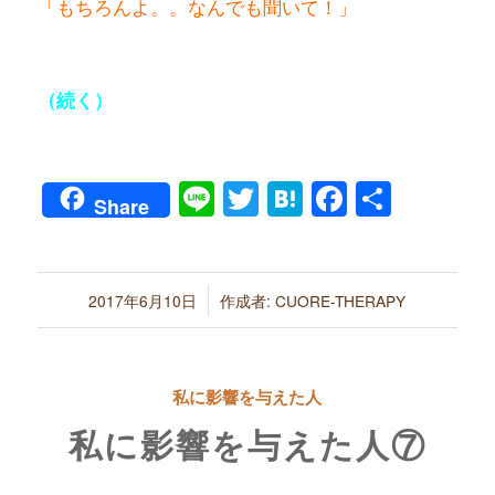
「もちろんよ。。なんでも聞いて！」
（続く）
Line
Twitter
Hatena
Faceboo
共
Share
有
/
2017年6月10日
作成者:
CUORE-THERAPY
私に影響を与えた人
私に影響を与えた人⑦