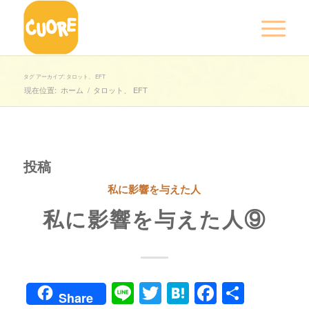
タグ アーカイブ: タロット、 EFT
現在位置:
ホーム
/
タロット、 EFT
投稿
私に影響を与えた人
私に影響を与えた人⑨
Line
Twitter
Hatena
Faceboo
共
Share