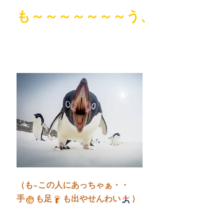
も～～～～～～～う、
（も~この人にあっちゃぁ・・
手
も足
も出やせんわい
）