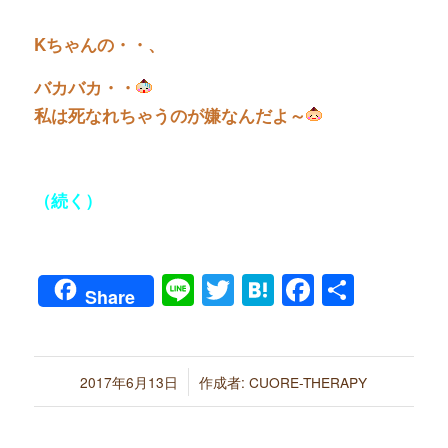
Kちゃんの・・、
バカバカ・・
私は死なれちゃうのが嫌なんだよ～
（続く）
Line
Twitter
Hatena
Faceboo
共
Share
有
/
2017年6月13日
作成者:
CUORE-THERAPY