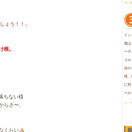
＞
しょう！！」
イン
徴は
け根。
ーチ
コル
自の
情、
に対
ベル
落ちない様
＞
からさ〜。
なくらい