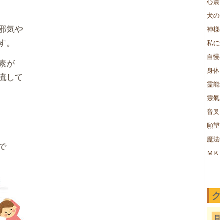
心震
犬の
邪気や
神様
す。
私に
自慢
素が
身体
流して
霊能
靈氣
音叉
願望
魔法
で
ＭＫ