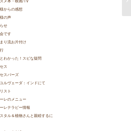
スメ本・映画/TV
報
様からの感想
様の声
らせ
会です
まり流お片付け
行
とわかった！スピな疑問
セス
セスバーズ
ユルヴェーダ：インドにて
リスト
ーレのメニュー
ーレテラピー情報
スタル＆植物さんと親睦するに