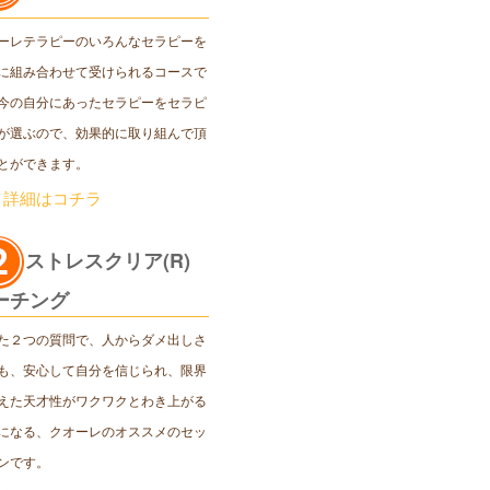
ーレテラピーのいろんなセラピーを
に組み合わせて受けられるコースで
今の自分にあったセラピーをセラピ
が選ぶので、効果的に取り組んで頂
とができます。
＞詳細はコチラ
ストレスクリア(R)
ーチング
た２つの質問で、人からダメ出しさ
も、安心して自分を信じられ、限界
えた天才性がワクワクとわき上がる
になる、クオーレのオススメのセッ
ンです。