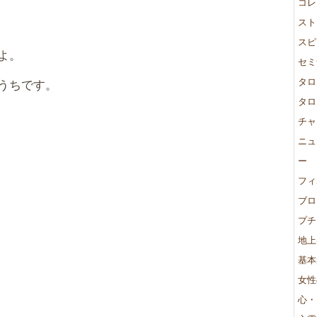
コレ
スト
スピ
よ。
セミ
タロ
うちです。
タロ
チャ
ニュ
ー
フィ
ブロ
プチ
地上
基本
女性
心・