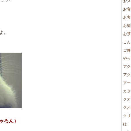
おス
お客
お客
お知
よ。
お茶
こん
ご修
やっ
アク
アク
アー
カタ
クオ
クオ
クリ
ゃろん）
は