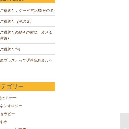
ご恩返し：ジャイアン猫(その３)
ご恩返し（その２）
ご恩返しの続きの前に、皆さん
恩返し
ご恩返し(^^)
氣プラス』って講座始めました
カテゴリー
元セミナー
キネシオロジー
Sセラピー
すめ
E