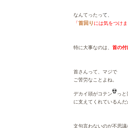
なんてったっ
て、
「
首回り
には気をつけま
特に大事なのは、
首の付
首さんって、マジで
ご苦労なことよね。
デカイ頭がコテン
っと
に支えてくれているんだ
文句言わないのが不思議