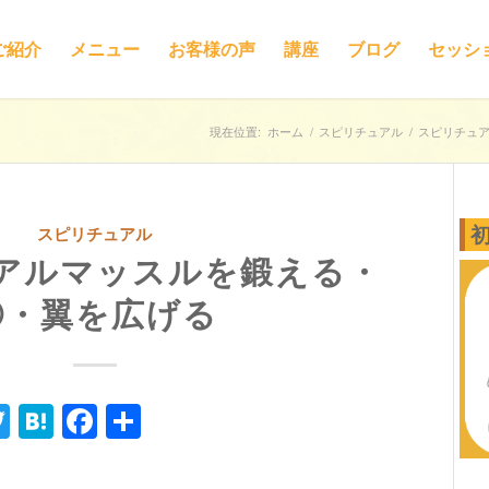
ご紹介
メニュー
お客様の声
講座
ブログ
セッシ
現在位置:
ホーム
/
スピリチュアル
/
スピリチュ
スピリチュアル
アルマッスルを鍛える・
⑭・翼を広げる
ne
Twitter
Hatena
Facebook
共
有