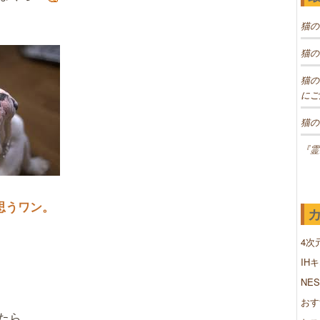
猫の
猫の
猫の
にご
猫の
『霊
思うワン。
4次
IH
NE
おす
たら、