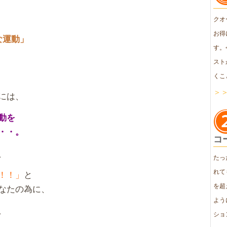
クオ
お得
な運動」
す。
スト
くこ
＞
には、
動を
・・。
コ
、
たっ
れて
！！」
と
を超
なたの為に、
よう
、
ショ