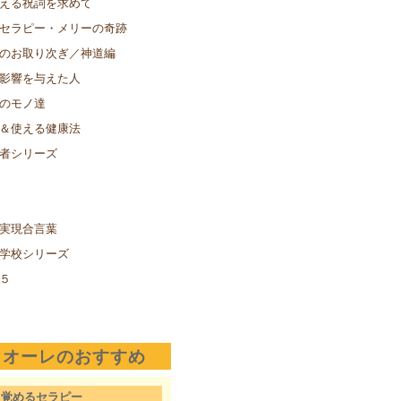
える祝詞を求めて
セラピー・メリーの奇跡
のお取り次ぎ／神道編
影響を与えた人
のモノ達
＆使える健康法
者シリーズ
実現合言葉
学校シリーズ
５
クオーレのおすすめ
目覚めるセラピー