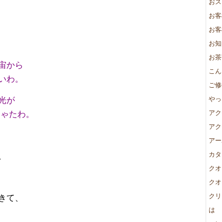
おス
お客
お客
お知
お茶
宙から
こん
いわ。
ご修
光が
やっ
ちゃたわ。
アク
アク
アー
、
カタ
クオ
クオ
クリ
きて、
は