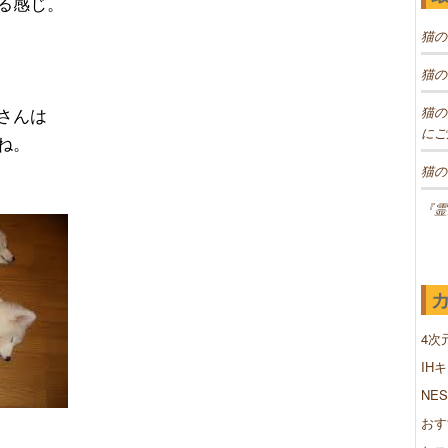
る感じ。
猫の
猫の
さんは
猫の
にご
ね。
猫の
『霊
4次
IH
NE
おす