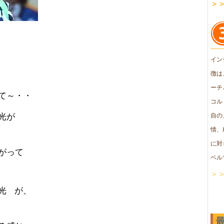
＞
イン
、
徴は
ーチ
て～・・
コル
光が
自の
情、
に対
がって
ベル
＞
光
が、