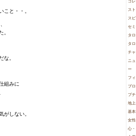
コレ
スト
いこと・・。
スピ
に、
セミ
た。
タロ
タロ
チャ
だな。
ニュ
ー
フィ
仕組みに
ブロ
、
プチ
地上
基本
気がしない。
女性
心・