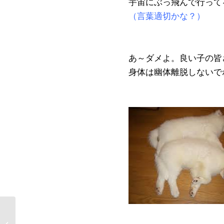
宇宙にぶっ飛んで行って
（言葉適切かな？）
あ～ダメよ。良い子の皆
身体は幽体離脱しないで
スピリチュアルマッスルを鍛える・