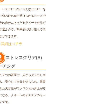
ーレテラピーのいろんなセラピーを
に組み合わせて受けられるコースで
今の自分にあったセラピーをセラピ
が選ぶので、効果的に取り組んで頂
とができます。
＞詳細はコチラ
ストレスクリア(R)
ーチング
た２つの質問で、人からダメ出しさ
も、安心して自分を信じられ、限界
えた天才性がワクワクとわき上がる
になる、クオーレのオススメのセッ
ンです。