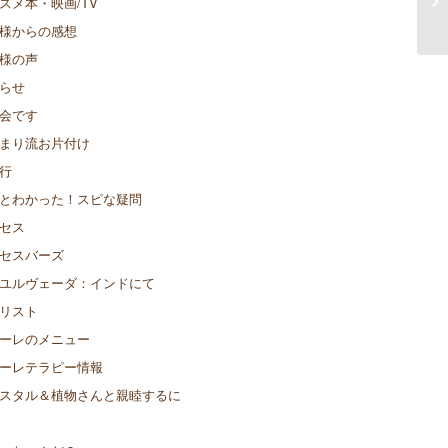
スメ本・映画/TV
⑪
様からの感想
様の声
らせ
会です
まり流お片付け
行
とわかった！スピな疑問
セス
セスバーズ
ユルヴェーダ：インドにて
リスト
ーレのメニュー
ーレテラピー情報
スタル＆植物さんと親睦するに