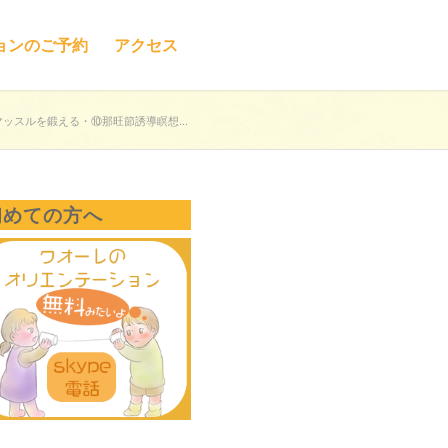
ョンのご予約
アクセス
ッスルを鍛える・⑩那旺節誘導瞑想...
初めての方へ