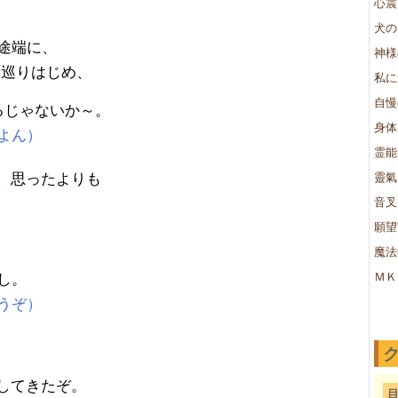
心震
犬の
途端に、
神様
と巡りはじめ、
私に
自慢
るじゃないか～。
身体
よん）
霊能
、思ったよりも
靈氣
音叉
願望
魔法
し。
ＭＫ
うぞ）
してきたぞ。