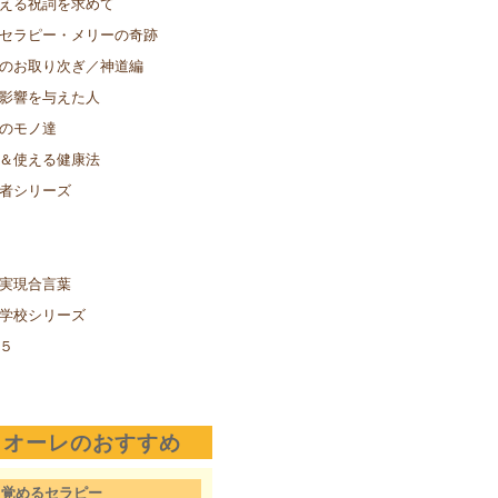
える祝詞を求めて
セラピー・メリーの奇跡
のお取り次ぎ／神道編
影響を与えた人
のモノ達
＆使える健康法
者シリーズ
実現合言葉
学校シリーズ
５
クオーレのおすすめ
目覚めるセラピー