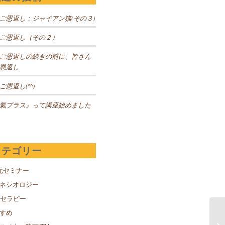
ご恩返し：ジャイアン猫(その３)
ご恩返し（その２）
ご恩返しの続きの前に、皆さん
恩返し
ご恩返し(^^)
氣プラス』って講座始めました
カテゴリー
元セミナー
キネシオロジー
Sセラピー
すめ
ス