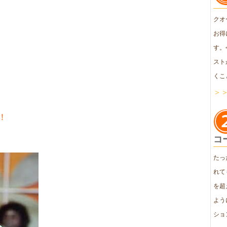
クオ
お得
す。
スト
くこ
＞
！
コ
たっ
れて
を超
よう
ショ