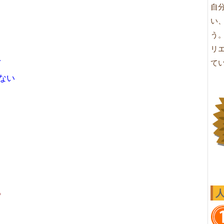
自
い
う
リ
、
て
ない
。