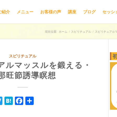
ご紹介
メニュー
お客様の声
講座
ブログ
セッシ
現在位置:
ホーム
/
スピリチュアル
/
スピリチュアルマ
スピリチュアル
アルマッスルを鍛える・
那旺節誘導瞑想
ne
Twitter
Hatena
Facebook
共
有