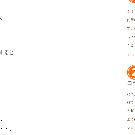
クオ
く
お得
す。
スト
くこ
すると
＞
、
コ
たっ
れて
を超
・
よう
・・、
ショ