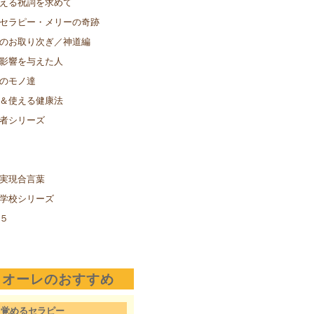
える祝詞を求めて
セラピー・メリーの奇跡
のお取り次ぎ／神道編
影響を与えた人
のモノ達
＆使える健康法
者シリーズ
実現合言葉
学校シリーズ
５
クオーレのおすすめ
目覚めるセラピー