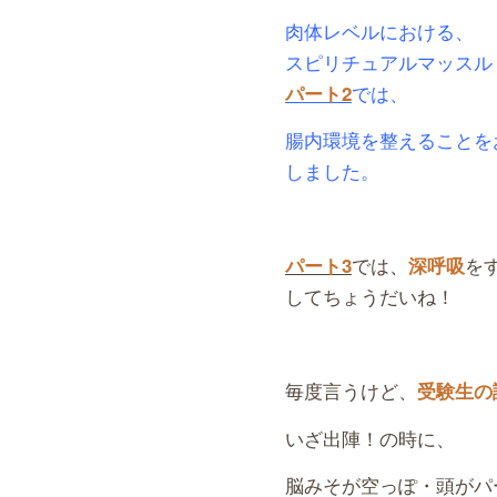
肉体レベルにおける、
スピリチュアルマッスル
では、
パート2
腸内環境を整えることを
しました。
では
、
を
パート3
深呼吸
してちょうだいね！
毎度言うけど、
受験生の
いざ出陣！の時に、
脳みそが空っぽ・頭がパ