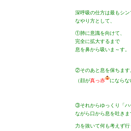
深呼吸の仕方は最もシン
なやり方として、
①肺に意識を向けて、
完全に拡大するまで
息を鼻から吸いま～す。
②そのあと息を保ちます
（顔が
真っ赤
にならな
③それからゆっくり「ハ
ながら口から息を吐きま
力を抜いて何も考えず行