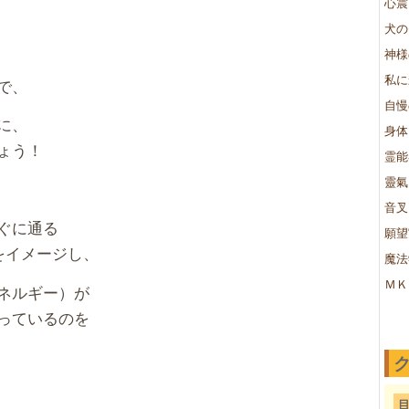
心震
犬の
神様
私に
で、
自慢
に、
身体
ょう！
霊能
靈氣
音叉
ぐに通る
願望
をイメージし、
魔法
ＭＫ
ネルギー）が
っているのを