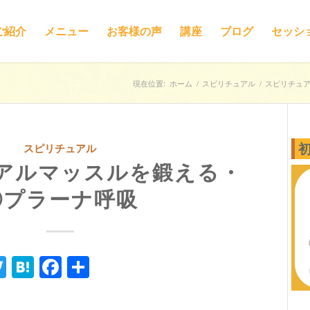
ご紹介
メニュー
お客様の声
講座
ブログ
セッシ
現在位置:
ホーム
/
スピリチュアル
/
スピリチュ
スピリチュアル
アルマッスルを鍛える・
⑨プラーナ呼吸
ne
Twitter
Hatena
Facebook
共
有