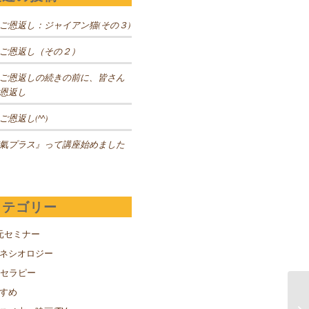
ご恩返し：ジャイアン猫(その３)
ご恩返し（その２）
ご恩返しの続きの前に、皆さん
恩返し
ご恩返し(^^)
氣プラス』って講座始めました
カテゴリー
元セミナー
キネシオロジー
Sセラピー
すめ
ス