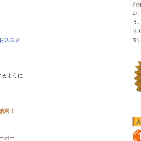
自
い
う
リ
おススメ
て
するように
諸君！
ーポー