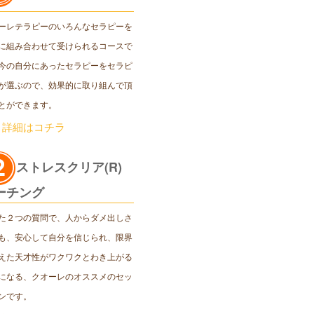
ーレテラピーのいろんなセラピーを
に組み合わせて受けられるコースで
今の自分にあったセラピーをセラピ
が選ぶので、効果的に取り組んで頂
とができます。
＞詳細はコチラ
ストレスクリア(R)
ーチング
た２つの質問で、人からダメ出しさ
も、安心して自分を信じられ、限界
えた天才性がワクワクとわき上がる
になる、クオーレのオススメのセッ
ンです。