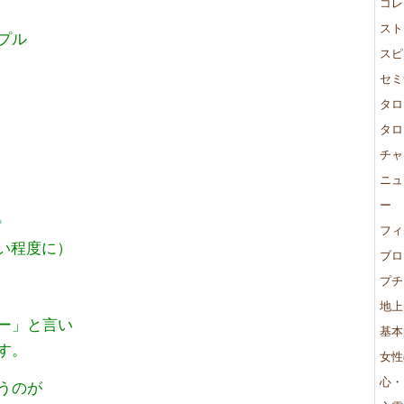
コレ
スト
プル
スピ
セミ
タロ
タロ
チャ
ニュ
ー
。
フィ
い程度に）
ブロ
プチ
地上
ー」と言い
基本
す。
女性
心・
うのが