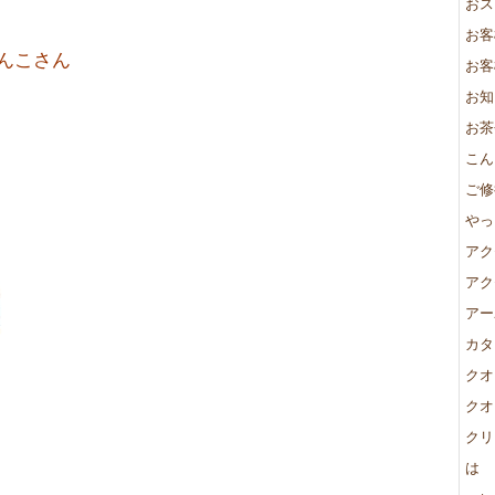
おス
お客
んこさん
お客
お知
お茶
こん
ご修
やっ
アク
アク
アー
カタ
クオ
クオ
クリ
は