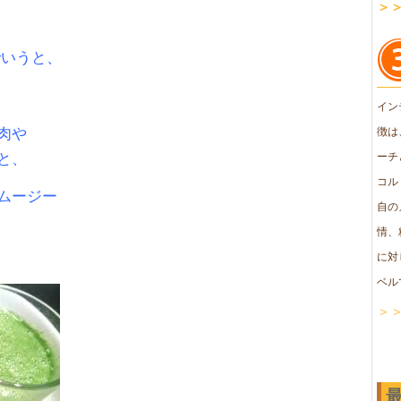
＞
でいうと、
イン
肉や
徴は
と、
ーチ
コル
ムージー
自の
情、
に対
ベル
＞