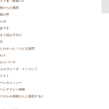
スメ本・映画/TV
⑩
様からの感想
様の声
らせ
会です
まり流お片付け
行
とわかった！スピな疑問
セス
セスバーズ
ユルヴェーダ：インドにて
リスト
ーレのメニュー
ーレテラピー情報
スタル＆植物さんと親睦するに