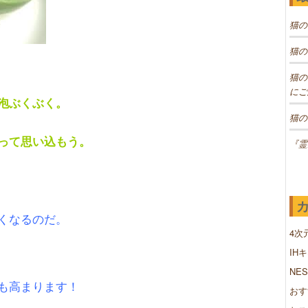
猫の
猫の
猫の
にご
泡ぶくぶく。
猫の
って思い込もう。
『霊
くなるのだ。
4次
IH
NE
も高まります！
おす