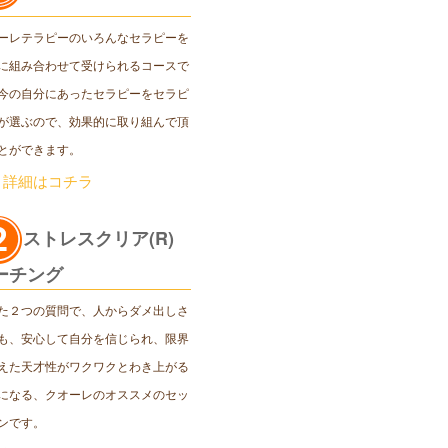
ーレテラピーのいろんなセラピーを
に組み合わせて受けられるコースで
今の自分にあったセラピーをセラピ
が選ぶので、効果的に取り組んで頂
とができます。
＞詳細はコチラ
ストレスクリア(R)
ーチング
た２つの質問で、人からダメ出しさ
も、安心して自分を信じられ、限界
えた天才性がワクワクとわき上がる
になる、クオーレのオススメのセッ
ンです。