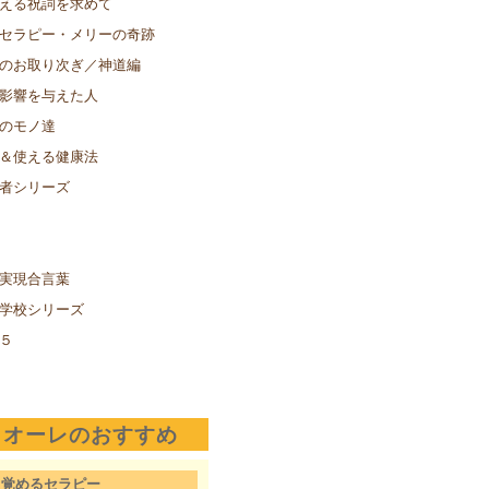
える祝詞を求めて
セラピー・メリーの奇跡
のお取り次ぎ／神道編
影響を与えた人
のモノ達
＆使える健康法
者シリーズ
実現合言葉
学校シリーズ
５
クオーレのおすすめ
目覚めるセラピー