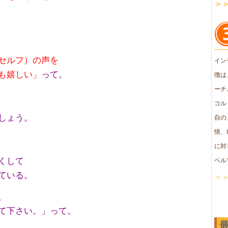
＞
セルフ）の声を
イン
も嬉しい」
って。
徴は
ーチ
コル
しょう。
自の
情、
に対
くして
ベル
ている。
＞
、
て下さい。」って。