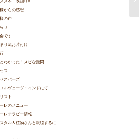
スメ本・映画/TV
様からの感想
様の声
らせ
会です
まり流お片付け
行
とわかった！スピな疑問
セス
セスバーズ
ユルヴェーダ：インドにて
リスト
ーレのメニュー
ーレテラピー情報
スタル＆植物さんと親睦するに