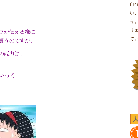
自
い
う
リ
フが伝える様に
て
貰うのですが、
の能力は、
ないって