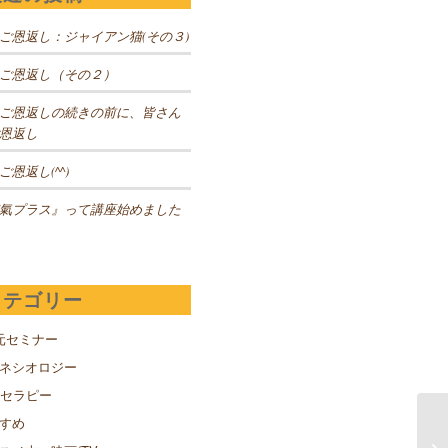
ご恩返し：ジャイアン猫(その３)
ご恩返し（その２）
ご恩返しの続きの前に、皆さん
恩返し
ご恩返し(^^)
氣プラス』って講座始めました
カテゴリー
元セミナー
キネシオロジー
Sセラピー
すめ
ク