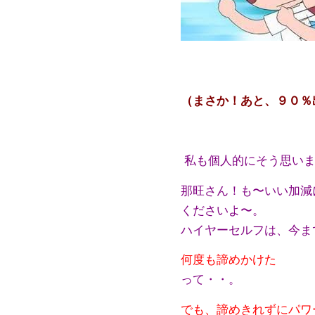
（まさか！あと、９０％
私も個人的にそう思い
那旺さん！も〜いい加減
くださいよ〜。
ハイヤーセルフは、今ま
何度も諦め
かけた
って・・。
でも、諦めきれずにパワ