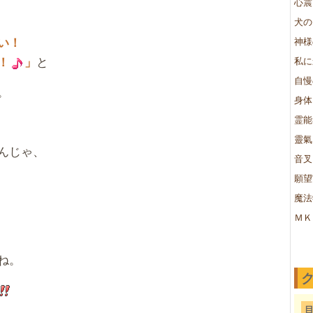
心震
犬の
い！
神様
と
！
」
私に
自慢
。
身体
霊能
靈氣
んじゃ、
音叉
願望
魔法
ＭＫ
ね。