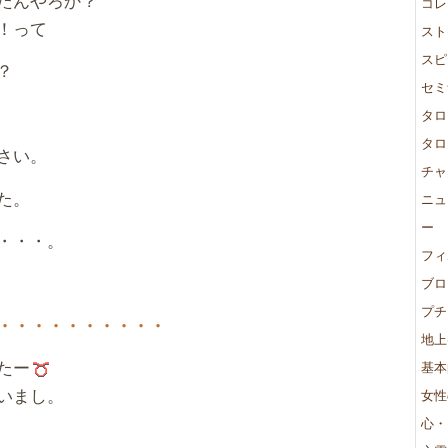
コレ
！って
スト
スピ
？
セミ
タロ
タロ
さい。
チャ
た。
ニュ
ー
・・・。
フィ
ブロ
プチ
・・・・・・・・・・
地上
たー
基本
いまし。
女性
心・