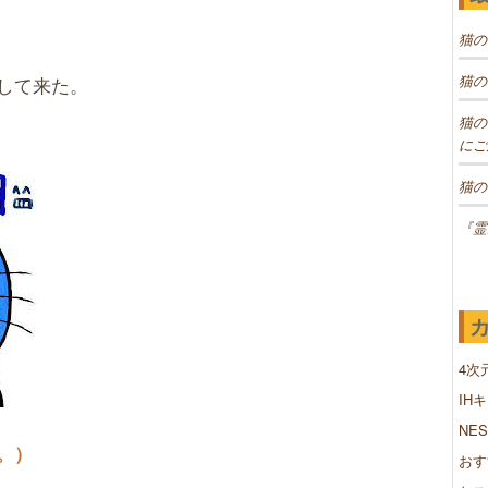
猫の
猫の
して来た。
猫の
にご
猫の
『霊
4次
IH
NE
。）
おす