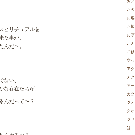
おス
お客
お客
お知
スピリチュアルを
お茶
来た事が、
こん
たんだ〜。
ご修
やっ
アク
アク
でない、
アー
かな存在たちが、
カタ
るんだって〜？
クオ
クオ
クリ
は
たんやろか？