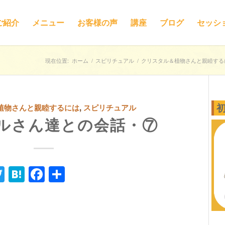
ご紹介
メニュー
お客様の声
講座
ブログ
セッシ
現在位置:
ホーム
/
スピリチュアル
/
クリスタル＆植物さんと親睦する
植物さんと親睦するには
,
スピリチュアル
ルさん達との会話・⑦
ne
Twitter
Hatena
Facebook
共
有