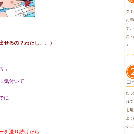
クオ
お得
す。
スト
出せるの？わたし。。）
くこ
＞
ます。
に気付いて
コ
たっ
でに
れて
を超
よう
ショ
ーを送り続けたら