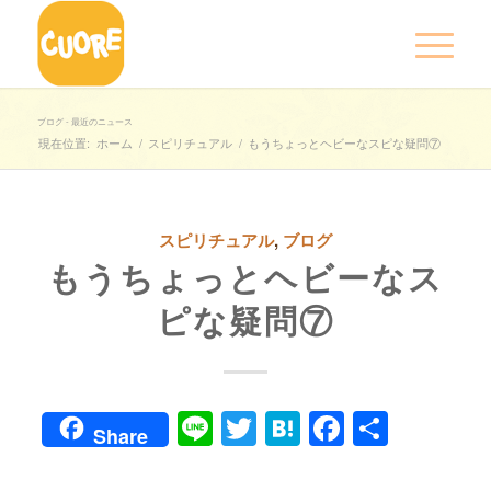
ブログ - 最近のニュース
現在位置:
ホーム
/
スピリチュアル
/
もうちょっとヘビーなスピな疑問⑦
スピリチュアル
,
ブログ
もうちょっとヘビーなス
ピな疑問⑦
Line
Twitter
Hatena
Faceboo
共
Share
有