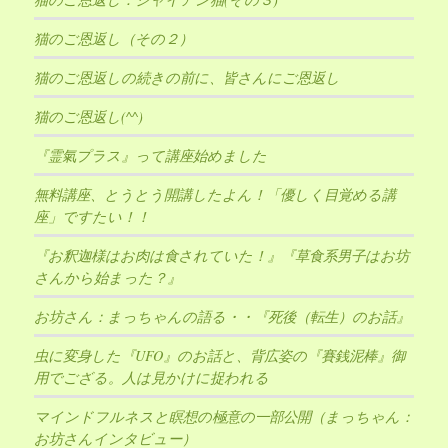
猫のご恩返し（その２）
猫のご恩返しの続きの前に、皆さんにご恩返し
猫のご恩返し(^^)
『霊氣プラス』って講座始めました
無料講座、とうとう開講したよん！「優しく目覚める講
座」ですたい！！
『お釈迦様はお肉は食されていた！』『草食系男子はお坊
さんから始まった？』
お坊さん：まっちゃんの語る・・『死後（転生）のお話』
虫に変身した『UFO』のお話と、背広姿の『賽銭泥棒』御
用でござる。人は見かけに捉われる
マインドフルネスと瞑想の極意の一部公開（まっちゃん：
お坊さんインタビュー）