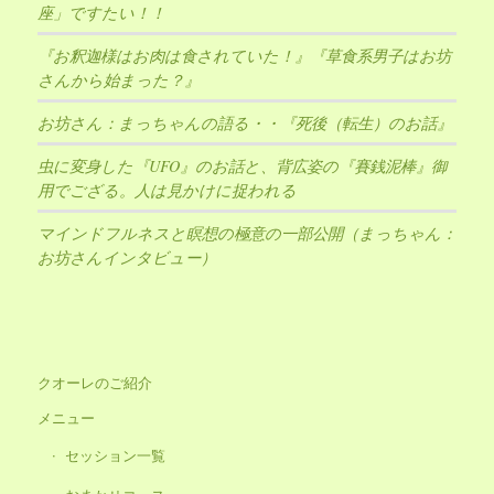
座」ですたい！！
『お釈迦様はお肉は食されていた！』『草食系男子はお坊
さんから始まった？』
お坊さん：まっちゃんの語る・・『死後（転生）のお話』
虫に変身した『UFO』のお話と、背広姿の『賽銭泥棒』御
用でござる。人は見かけに捉われる
マインドフルネスと瞑想の極意の一部公開（まっちゃん：
お坊さんインタビュー）
クオーレのご紹介
メニュー
セッション一覧