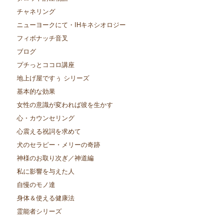
チャネリング
ニューヨークにて・IHキネシオロジー
フィボナッチ音叉
ブログ
プチっとココロ講座
地上げ屋ですぅ シリーズ
基本的な効果
女性の意識が変われば彼を生かす
心・カウンセリング
心震える祝詞を求めて
犬のセラピー・メリーの奇跡
神様のお取り次ぎ／神道編
私に影響を与えた人
自慢のモノ達
身体＆使える健康法
霊能者シリーズ