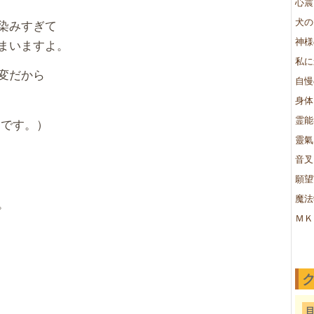
心震
犬の
染みすぎて
神様
まいますよ。
私に
変だから
自慢
身体
霊能
とです。）
靈氣
音叉
願望
魔法
。
ＭＫ