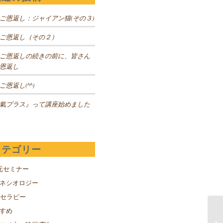
ご恩返し：ジャイアン猫(その３)
ご恩返し（その２）
ご恩返しの続きの前に、皆さん
恩返し
ご恩返し(^^)
氣プラス』って講座始めました
カテゴリー
元セミナー
キネシオロジー
Sセラピー
すめ
コ