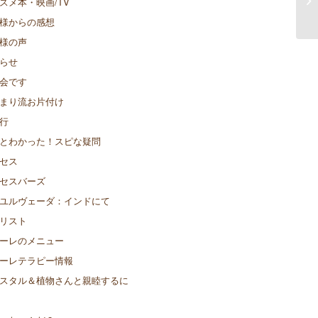
スメ本・映画/TV
様からの感想
様の声
らせ
会です
まり流お片付け
行
とわかった！スピな疑問
セス
セスバーズ
ユルヴェーダ：インドにて
リスト
ーレのメニュー
ーレテラピー情報
スタル＆植物さんと親睦するに