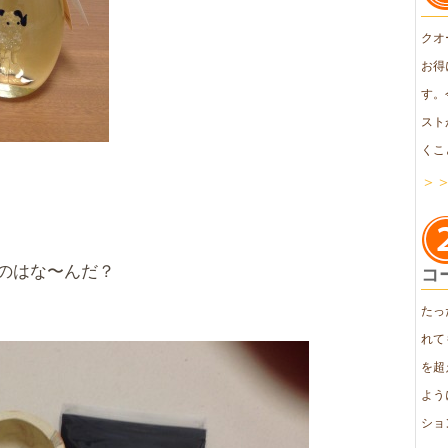
クオ
お得
す。
スト
くこ
＞
のはな〜んだ？
コ
たっ
れて
を超
よう
ショ