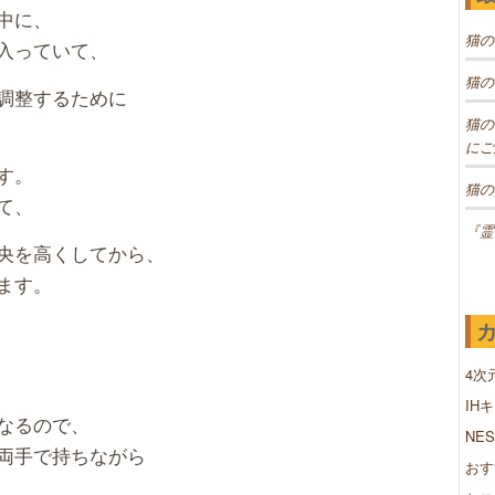
中に、
猫の
入っていて、
猫の
調整するために
猫の
にご
す。
猫の
て、
『霊
央を高くしてから、
ます。
4次
IH
なるので、
NE
両手で持ちながら
おす