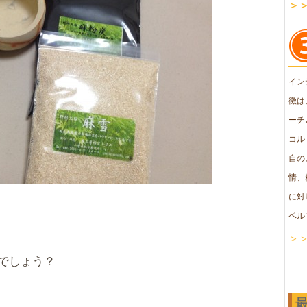
＞
イン
徴は
ーチ
コル
自の
情、
に対
ベル
＞
でしょう？