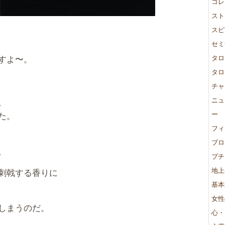
コレ
スト
スピ
セミ
すよ〜。
タロ
タロ
チャ
ニュ
、
ー
た。
フィ
ブロ
、
プチ
地上
刺戟する香りに
基本
女性
しまうのだ。
心・