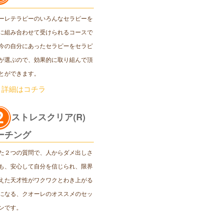
ーレテラピーのいろんなセラピーを
に組み合わせて受けられるコースで
今の自分にあったセラピーをセラピ
が選ぶので、効果的に取り組んで頂
とができます。
＞詳細はコチラ
ストレスクリア(R)
ーチング
た２つの質問で、人からダメ出しさ
も、安心して自分を信じられ、限界
えた天才性がワクワクとわき上がる
になる、クオーレのオススメのセッ
ンです。