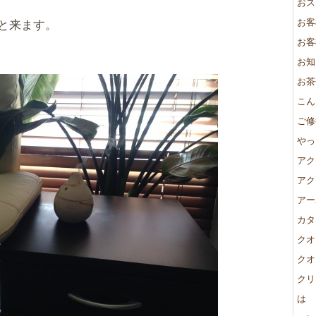
おス
お客
と来ます。
お客
お知
お茶
こん
ご修
やっ
アク
アク
アー
カタ
クオ
クオ
クリ
は