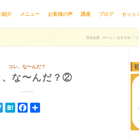
ご紹介
メニュー
お客様の声
講座
ブログ
セッシ
現在位置:
ホーム
/
おすすめ
/
コ
コレ、な〜んだ？
レ、な〜んだ？②
ne
Twitter
Hatena
Facebook
共
有