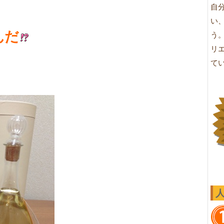
自
い
んだ
う
リ
て