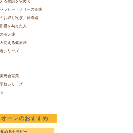
える祝詞を求めて
セラピー・メリーの奇跡
のお取り次ぎ／神道編
影響を与えた人
のモノ達
＆使える健康法
者シリーズ
実現合言葉
学校シリーズ
５
クオーレのおすすめ
目覚めるセラピー