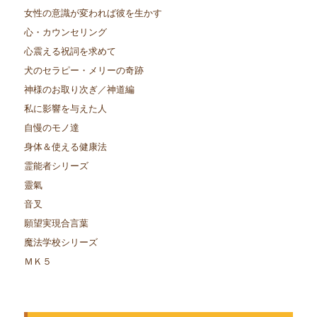
女性の意識が変われば彼を生かす
心・カウンセリング
心震える祝詞を求めて
犬のセラピー・メリーの奇跡
神様のお取り次ぎ／神道編
私に影響を与えた人
自慢のモノ達
身体＆使える健康法
霊能者シリーズ
靈氣
音叉
願望実現合言葉
魔法学校シリーズ
ＭＫ５