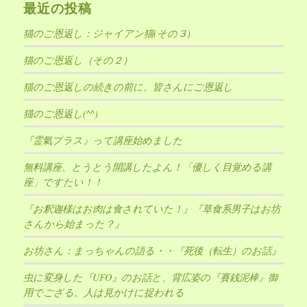
最近の投稿
猫のご恩返し：ジャイアン猫(その３)
猫のご恩返し（その２）
猫のご恩返しの続きの前に、皆さんにご恩返し
猫のご恩返し(^^)
『霊氣プラス』って講座始めました
無料講座、とうとう開講したよん！「優しく目覚める講
座」ですたい！！
『お釈迦様はお肉は食されていた！』『草食系男子はお坊
さんから始まった？』
お坊さん：まっちゃんの語る・・『死後（転生）のお話』
虫に変身した『UFO』のお話と、背広姿の『賽銭泥棒』御
用でござる。人は見かけに捉われる