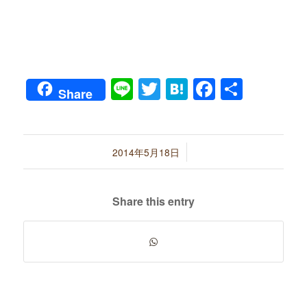
Line
Twitter
Hatena
Faceboo
共
Share
有
/
2014年5月18日
Share this entry