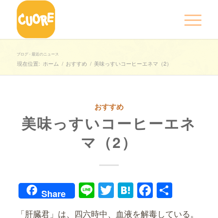
ブログ - 最近のニュース
現在位置:
ホーム
/
おすすめ
/
美味っすいコーヒーエネマ（2）
おすすめ
美味っすいコーヒーエネ
マ（2）
Line
Twitter
Hatena
Faceboo
共
Share
有
「肝臓君」は、四六時中、血液を解毒している。