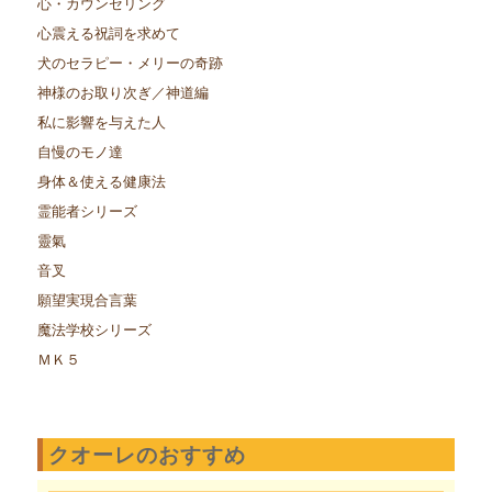
心・カウンセリング
心震える祝詞を求めて
犬のセラピー・メリーの奇跡
神様のお取り次ぎ／神道編
私に影響を与えた人
自慢のモノ達
身体＆使える健康法
霊能者シリーズ
靈氣
音叉
願望実現合言葉
魔法学校シリーズ
ＭＫ５
クオーレのおすすめ