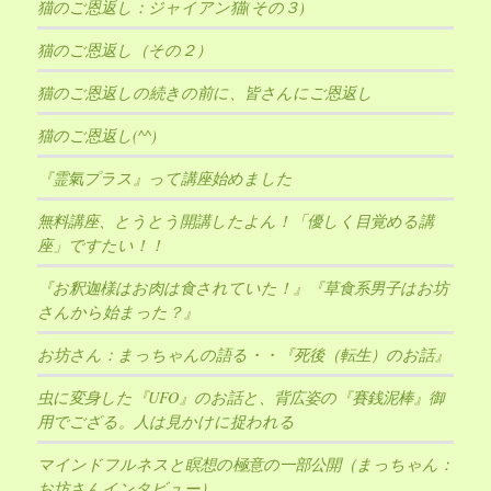
猫のご恩返し：ジャイアン猫(その３)
猫のご恩返し（その２）
猫のご恩返しの続きの前に、皆さんにご恩返し
猫のご恩返し(^^)
『霊氣プラス』って講座始めました
無料講座、とうとう開講したよん！「優しく目覚める講
座」ですたい！！
『お釈迦様はお肉は食されていた！』『草食系男子はお坊
さんから始まった？』
お坊さん：まっちゃんの語る・・『死後（転生）のお話』
虫に変身した『UFO』のお話と、背広姿の『賽銭泥棒』御
用でござる。人は見かけに捉われる
マインドフルネスと瞑想の極意の一部公開（まっちゃん：
お坊さんインタビュー）