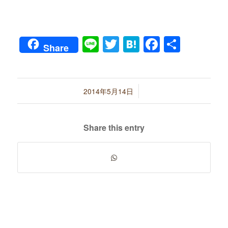
Line
Twitter
Hatena
Faceboo
共
Share
有
/
2014年5月14日
Share this entry