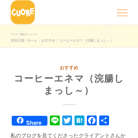
ブログ - 最近のニュース
現在位置:
ホーム
/
おすすめ
/
コーヒーエネマ（浣腸しまっし～）
おすすめ
コーヒーエネマ（浣腸し
まっし～）
Line
Twitter
Hatena
Faceboo
共
Share
有
私のブログを見てくださったクライアントさんか