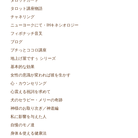
タロット講座物語
チャネリング
ニューヨークにて・IHキネシオロジー
フィボナッチ音叉
ブログ
プチっとココロ講座
地上げ屋ですぅ シリーズ
基本的な効果
女性の意識が変われば彼を生かす
心・カウンセリング
心震える祝詞を求めて
犬のセラピー・メリーの奇跡
神様のお取り次ぎ／神道編
私に影響を与えた人
自慢のモノ達
身体＆使える健康法