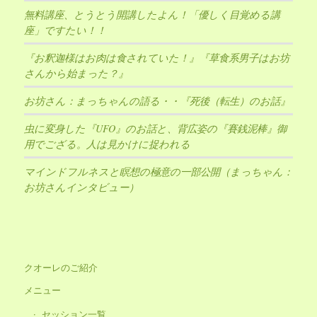
無料講座、とうとう開講したよん！「優しく目覚める講
座」ですたい！！
『お釈迦様はお肉は食されていた！』『草食系男子はお坊
さんから始まった？』
お坊さん：まっちゃんの語る・・『死後（転生）のお話』
虫に変身した『UFO』のお話と、背広姿の『賽銭泥棒』御
用でござる。人は見かけに捉われる
マインドフルネスと瞑想の極意の一部公開（まっちゃん：
お坊さんインタビュー）
クオーレのご紹介
メニュー
セッション一覧