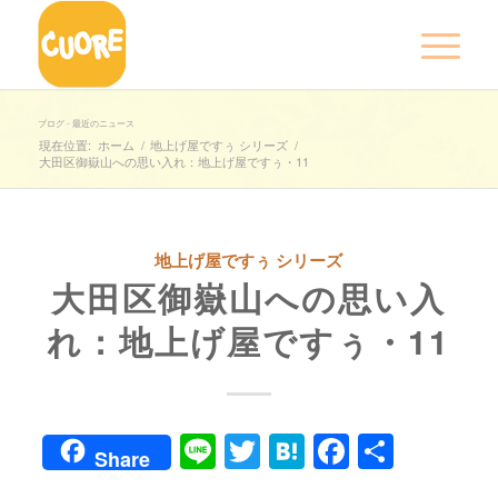
ブログ - 最近のニュース
現在位置:
ホーム
/
地上げ屋ですぅ シリーズ
/
大田区御嶽山への思い入れ：地上げ屋ですぅ・11
地上げ屋ですぅ シリーズ
大田区御嶽山への思い入
れ：地上げ屋ですぅ・11
Line
Twitter
Hatena
Faceboo
共
Share
有