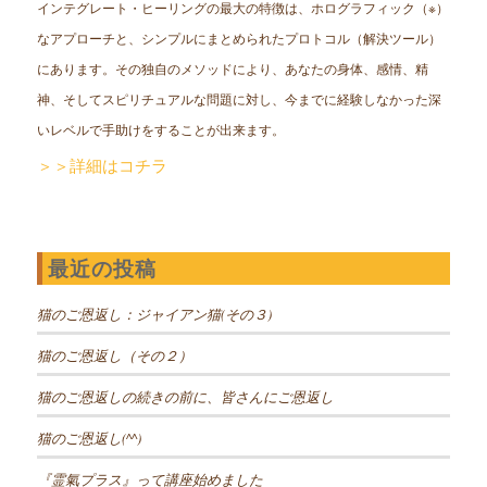
インテグレート・ヒーリングの最大の特徴は、ホログラフィック（※）
なアプローチと、シンプルにまとめられたプロトコル（解決ツール）
にあります。その独自のメソッドにより、あなたの身体、感情、精
神、そしてスピリチュアルな問題に対し、今までに経験しなかった深
いレベルで手助けをすることが出来ます。
＞＞詳細はコチラ
最近の投稿
猫のご恩返し：ジャイアン猫(その３)
猫のご恩返し（その２）
猫のご恩返しの続きの前に、皆さんにご恩返し
猫のご恩返し(^^)
『霊氣プラス』って講座始めました