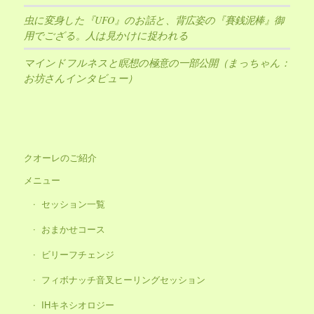
虫に変身した『UFO』のお話と、背広姿の『賽銭泥棒』御
用でござる。人は見かけに捉われる
マインドフルネスと瞑想の極意の一部公開（まっちゃん：
お坊さんインタビュー）
クオーレのご紹介
メニュー
セッション一覧
おまかせコース
ビリーフチェンジ
フィボナッチ音叉ヒーリングセッション
IHキネシオロジー