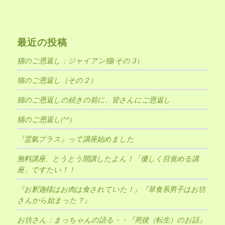
最近の投稿
猫のご恩返し：ジャイアン猫(その３)
猫のご恩返し（その２）
猫のご恩返しの続きの前に、皆さんにご恩返し
猫のご恩返し(^^)
『霊氣プラス』って講座始めました
無料講座、とうとう開講したよん！「優しく目覚める講
座」ですたい！！
『お釈迦様はお肉は食されていた！』『草食系男子はお坊
さんから始まった？』
お坊さん：まっちゃんの語る・・『死後（転生）のお話』