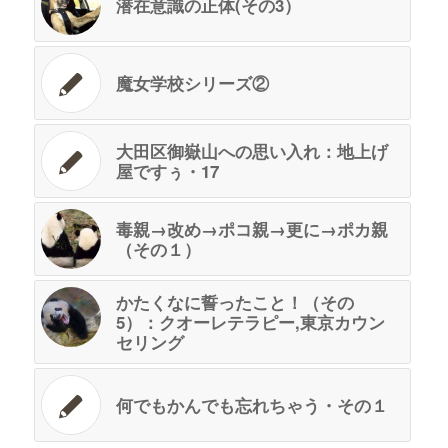
潜在意識の正体(その3）
魔女学校シリーズ②
大田区御嶽山への思い入れ：地上げ
屋ですぅ・17
毒親→改め→ポコ親→更に→ポカ親
（その１）
かたくなに誓ったこと！（その
5）：クオーレテラピー,東京カウン
セリング
何でもかんでも忘れちゃう・その１