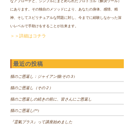
なアプローチと、シンプルにまとめられたプロトコル（解決ツール）
にあります。その独自のメソッドにより、あなたの身体、感情、精
神、そしてスピリチュアルな問題に対し、今までに経験しなかった深
いレベルで手助けをすることが出来ます。
＞＞詳細はコチラ
最近の投稿
猫のご恩返し：ジャイアン猫(その３)
猫のご恩返し（その２）
猫のご恩返しの続きの前に、皆さんにご恩返し
猫のご恩返し(^^)
『霊氣プラス』って講座始めました