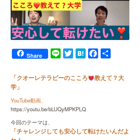
Line
Twitter
Hatena
Faceboo
共
Share
有
「クオーレテラピーのこころ
教えて？大
学」
YouTube動画、
https://youtu.be/bLUQyMPKPLQ
今回のテーマは、
「チャレンジしても安心して転けたいんだよ