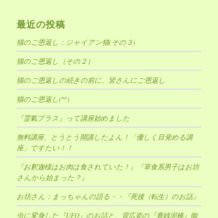
最近の投稿
猫のご恩返し：ジャイアン猫(その３)
猫のご恩返し（その２）
猫のご恩返しの続きの前に、皆さんにご恩返し
猫のご恩返し(^^)
『霊氣プラス』って講座始めました
無料講座、とうとう開講したよん！「優しく目覚める講
座」ですたい！！
『お釈迦様はお肉は食されていた！』『草食系男子はお坊
さんから始まった？』
お坊さん：まっちゃんの語る・・『死後（転生）のお話』
虫に変身した『UFO』のお話と、背広姿の『賽銭泥棒』御