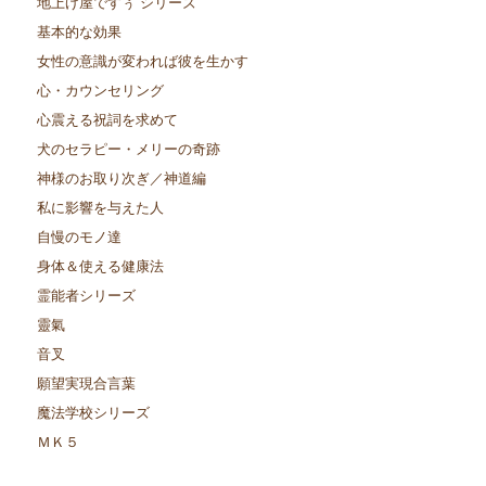
地上げ屋ですぅ シリーズ
基本的な効果
女性の意識が変われば彼を生かす
心・カウンセリング
心震える祝詞を求めて
犬のセラピー・メリーの奇跡
神様のお取り次ぎ／神道編
私に影響を与えた人
自慢のモノ達
身体＆使える健康法
霊能者シリーズ
靈氣
音叉
願望実現合言葉
魔法学校シリーズ
ＭＫ５