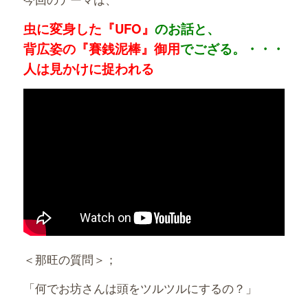
虫に変身した『UFO』
のお話と、
背広姿の『賽銭泥棒』御用
でござる。・・・
人は見かけに捉われる
＜那旺の質問＞；
「何でお坊さんは頭をツルツルにするの？」