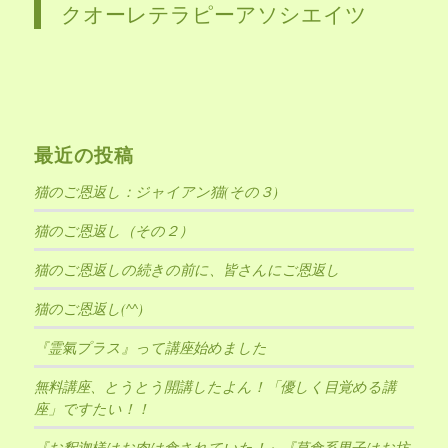
クオーレテラピーアソシエイツ
最近の投稿
猫のご恩返し：ジャイアン猫(その３)
猫のご恩返し（その２）
猫のご恩返しの続きの前に、皆さんにご恩返し
猫のご恩返し(^^)
『霊氣プラス』って講座始めました
無料講座、とうとう開講したよん！「優しく目覚める講
座」ですたい！！
『お釈迦様はお肉は食されていた！』『草食系男子はお坊