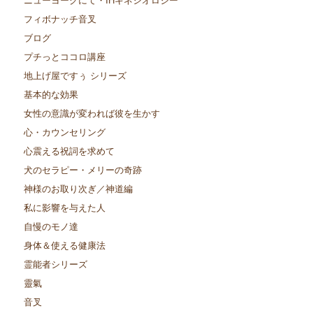
フィボナッチ音叉
ブログ
プチっとココロ講座
地上げ屋ですぅ シリーズ
基本的な効果
女性の意識が変われば彼を生かす
心・カウンセリング
心震える祝詞を求めて
犬のセラピー・メリーの奇跡
神様のお取り次ぎ／神道編
私に影響を与えた人
自慢のモノ達
身体＆使える健康法
霊能者シリーズ
靈氣
音叉