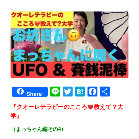
Line
Twitter
Hatena
Faceboo
共
Share
有
『クオーレテラピーのこころ
教えて？大
学』
（まっちゃん編その4）