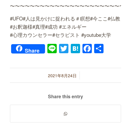
〜〜〜〜〜〜〜〜〜〜〜〜〜〜〜〜〜〜〜〜〜〜〜〜
#UFO#人は見かけに捉われる＃瞑想#今ここ#仏教
#お釈迦様#真理#成功 #エネルギー
#心理カウンセラー#セラピスト #youtube大学
Line
Twitter
Hatena
Faceboo
共
Share
有
/
2021年8月24日
Share this entry