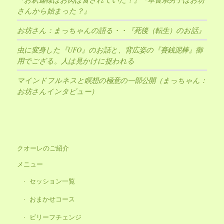
さんから始まった？』
お坊さん：まっちゃんの語る・・『死後（転生）のお話』
虫に変身した『UFO』のお話と、背広姿の『賽銭泥棒』御
用でござる。人は見かけに捉われる
マインドフルネスと瞑想の極意の一部公開（まっちゃん：
お坊さんインタビュー）
クオーレのご紹介
メニュー
セッション一覧
おまかせコース
ビリーフチェンジ