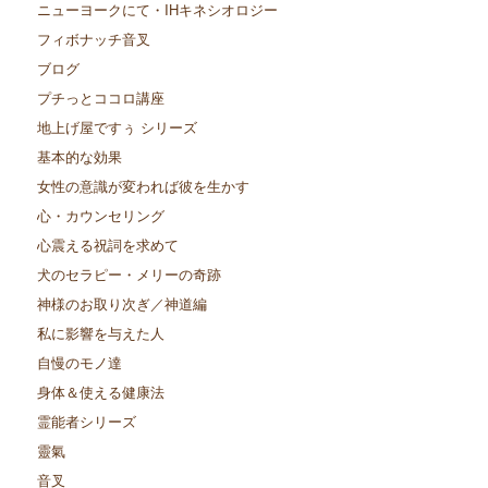
ニューヨークにて・IHキネシオロジー
フィボナッチ音叉
ブログ
プチっとココロ講座
地上げ屋ですぅ シリーズ
基本的な効果
女性の意識が変われば彼を生かす
心・カウンセリング
心震える祝詞を求めて
犬のセラピー・メリーの奇跡
神様のお取り次ぎ／神道編
私に影響を与えた人
自慢のモノ達
身体＆使える健康法
霊能者シリーズ
靈氣
音叉