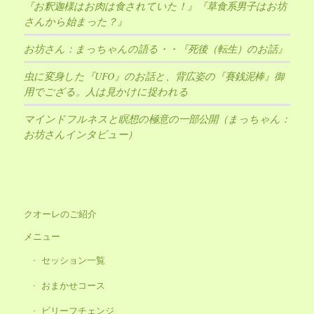
『お釈迦様はお肉は食されていた！』『草食系男子はお坊
さんから始まった？』
お坊さん：まっちゃんの語る・・『死後（転生）のお話』
虫に変身した『UFO』のお話と、背広姿の『賽銭泥棒』御
用でござる。人は見かけに捉われる
マインドフルネスと瞑想の極意の一部公開（まっちゃん：
お坊さんインタビュー）
クオーレのご紹介
メニュー
セッション一覧
おまかせコース
ビリーフチェンジ