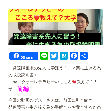
Line
Twitter
Hatena
Faceboo
共
Share
有
「発達障害系の先人に学ぼう！」＜楽に生きる為
の取扱説明書＞
by『クオーレテラピーのこころ
教えて？大
前編
学』
今回の動画のゲストさんは、前回に引き続き
発達障害を生き抜く為の手解きをお聞きするため