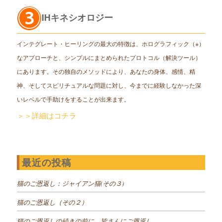
IHキネシオロジー
インテグレート・ヒーリングの最大の特徴は、ホログラフィック（※）
なアプローチと、シンプルにまとめられたプロトコル（解決ツール）
にあります。その独自のメソッドにより、あなたの身体、感情、精
神、そしてスピリチュアルな問題に対し、今までに経験しなかった深
いレベルで手助けをすることが出来ます。
＞＞詳細はコチラ
最近の投稿
猫のご恩返し：ジャイアン猫(その３)
猫のご恩返し（その２）
猫のご恩返しの続きの前に、皆さんにご恩返し