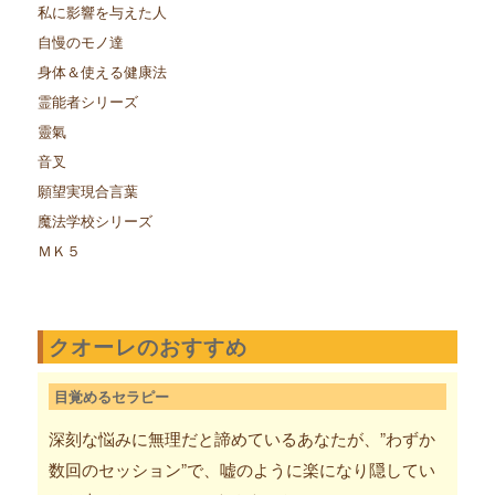
私に影響を与えた人
自慢のモノ達
身体＆使える健康法
霊能者シリーズ
靈氣
音叉
願望実現合言葉
魔法学校シリーズ
ＭＫ５
クオーレのおすすめ
目覚めるセラピー
深刻な悩みに無理だと諦めているあなたが、”わずか
数回のセッション”で、嘘のように楽になり隠してい