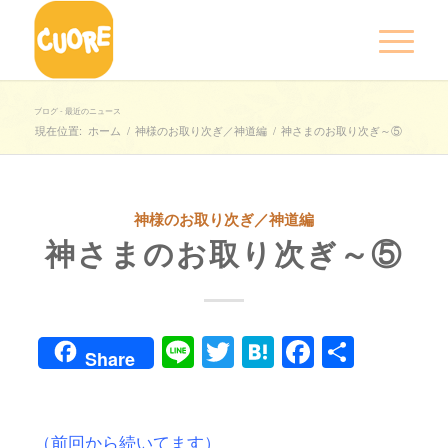
ブログ - 最近のニュース
現在位置:
ホーム
/
神様のお取り次ぎ／神道編
/
神さまのお取り次ぎ～⑤
神様のお取り次ぎ／神道編
神さまのお取り次ぎ～⑤
Line
Twitter
Hatena
Faceboo
共
Share
有
（前回から続いてます）