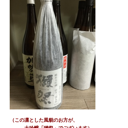
（この凛とした風貌のお方が、
大吟醸「獺祭」でございます）