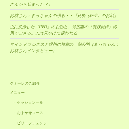
さんから始まった？』
お坊さん：まっちゃんの語る・・『死後（転生）のお話』
虫に変身した『UFO』のお話と、背広姿の『賽銭泥棒』御
用でござる。人は見かけに捉われる
マインドフルネスと瞑想の極意の一部公開（まっちゃん：
お坊さんインタビュー）
クオーレのご紹介
メニュー
セッション一覧
おまかせコース
ビリーフチェンジ