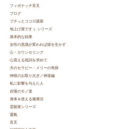
フィボナッチ音叉
ブログ
プチっとココロ講座
地上げ屋ですぅ シリーズ
基本的な効果
女性の意識が変われば彼を生かす
心・カウンセリング
心震える祝詞を求めて
犬のセラピー・メリーの奇跡
神様のお取り次ぎ／神道編
私に影響を与えた人
自慢のモノ達
身体＆使える健康法
霊能者シリーズ
靈氣
音叉