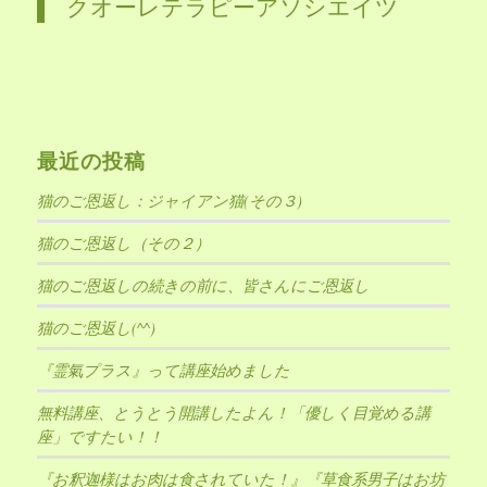
クオーレテラピーアソシエイツ
最近の投稿
猫のご恩返し：ジャイアン猫(その３)
猫のご恩返し（その２）
猫のご恩返しの続きの前に、皆さんにご恩返し
猫のご恩返し(^^)
『霊氣プラス』って講座始めました
無料講座、とうとう開講したよん！「優しく目覚める講
座」ですたい！！
『お釈迦様はお肉は食されていた！』『草食系男子はお坊