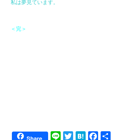
私は夢見ています。
＜完＞
Line
Twitter
Hatena
Faceboo
共
Share