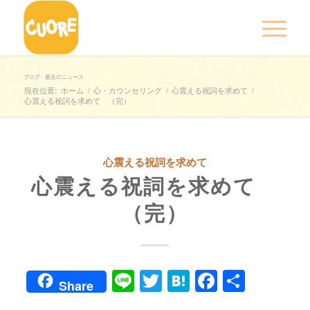
ブログ - 最近のニュース
現在位置:
ホーム
/
心・カウンセリング
/
心震える祝詞を求めて
/
心震える祝詞を求めて （完）
心震える祝詞を求めて
心震える祝詞を求めて
（完）
Line
Twitter
Hatena
Faceboo
共
Share
有