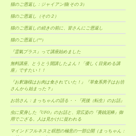
猫のご恩返し：ジャイアン猫(その３)
猫のご恩返し（その２）
猫のご恩返しの続きの前に、皆さんにご恩返し
猫のご恩返し(^^)
『霊氣プラス』って講座始めました
無料講座、とうとう開講したよん！「優しく目覚める講
座」ですたい！！
『お釈迦様はお肉は食されていた！』『草食系男子はお坊
さんから始まった？』
お坊さん：まっちゃんの語る・・『死後（転生）のお話』
虫に変身した『UFO』のお話と、背広姿の『賽銭泥棒』御
用でござる。人は見かけに捉われる
マインドフルネスと瞑想の極意の一部公開（まっちゃん：