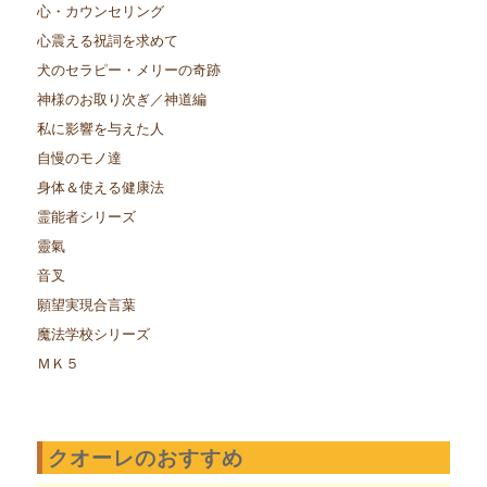
心・カウンセリング
心震える祝詞を求めて
犬のセラピー・メリーの奇跡
神様のお取り次ぎ／神道編
私に影響を与えた人
自慢のモノ達
身体＆使える健康法
霊能者シリーズ
靈氣
音叉
願望実現合言葉
魔法学校シリーズ
ＭＫ５
クオーレのおすすめ