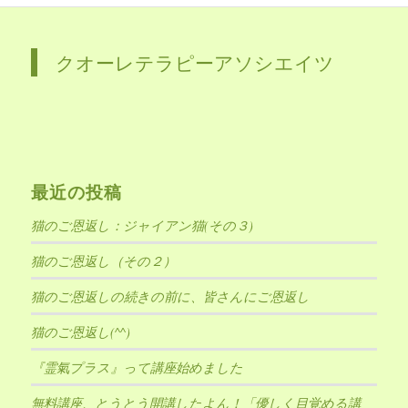
クオーレテラピーアソシエイツ
最近の投稿
猫のご恩返し：ジャイアン猫(その３)
猫のご恩返し（その２）
猫のご恩返しの続きの前に、皆さんにご恩返し
猫のご恩返し(^^)
『霊氣プラス』って講座始めました
無料講座、とうとう開講したよん！「優しく目覚める講