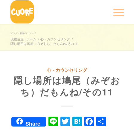
ブログ - 最近のニュース
現在位置:
ホーム
/
心・カウンセリング
/
隠し場所は鳩尾（みぞおち）だもんね/その11
心・カウンセリング
隠し場所は鳩尾（みぞお
ち）だもんね/その11
Line
Twitter
Hatena
Faceboo
共
Share
有