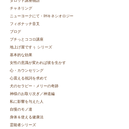
タロット講座物語
チャネリング
ニューヨークにて・IHキネシオロジー
フィボナッチ音叉
ブログ
プチっとココロ講座
地上げ屋ですぅ シリーズ
基本的な効果
女性の意識が変われば彼を生かす
心・カウンセリング
心震える祝詞を求めて
犬のセラピー・メリーの奇跡
神様のお取り次ぎ／神道編
私に影響を与えた人
自慢のモノ達
身体＆使える健康法
霊能者シリーズ