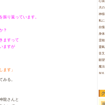
心震
犬の
神様
を振り返っています。
私に
自慢
か？
身体
きますって
霊能
いますが
靈氣
音叉
願望
魔法
します」
ＭＫ
てみる。
神龍さんと