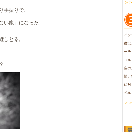
＞
り手振りで、
ない龍」になった
イン
継しとる。
徴は
ーチ
コル
？
自の
情、
に対
ベル
＞