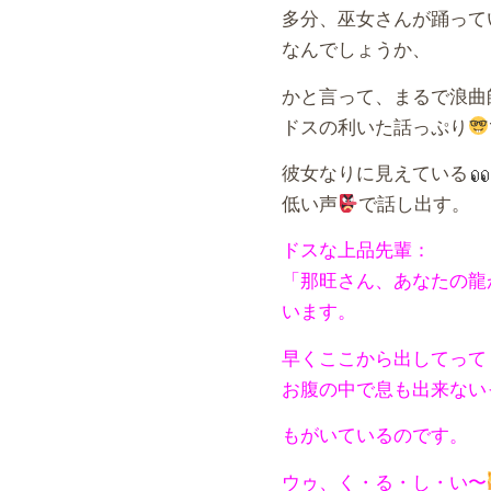
多分、巫女さんが踊って
なんでしょうか、
かと言って、まるで浪曲
ドスの利いた話っぷり
彼女なりに見えている
低い声
で話し出す。
ドスな上品先輩：
「那旺さん、あなたの龍
います。
早くここから出してって
お腹の中で息も出来ない
もがいているのです。
ウゥ、く・る・し・い〜