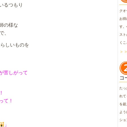
いるつもり
クオ
お得
師の様な
す。
で、
スト
くこ
らしいものを
＞
が苦しがって
コ
たっ
！
れて
って！
を超
よう
ショ
」