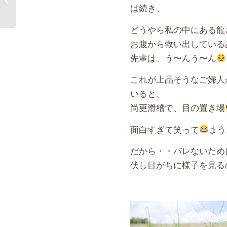
ね/その1
は続き、
どうやら私の中にある龍
お腹から救い出している
先輩は、う〜んう〜ん
これが上品そうなご婦人
いると、
尚更滑稽で、目の置き場
面白すぎて笑って
まう
だから・・バレないため
伏し目がちに様子を見る