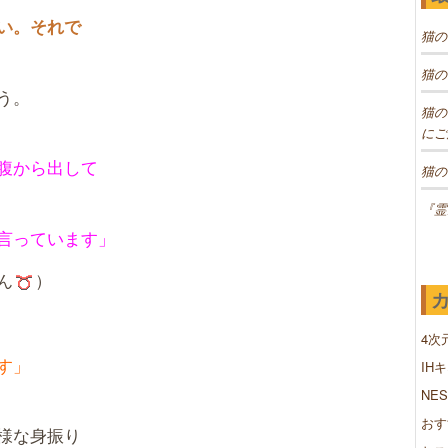
い。それで
猫の
猫の
う。
猫の
にご
腹から出して
猫の
『霊
言っています」
ん
）
4次
す」
IH
NE
おす
様な身振り