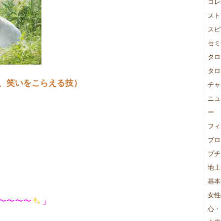
コレ
スト
スピ
セミ
タロ
タロ
、笑いをこらえる技）
チャ
ニュ
ー
フィ
ブロ
プチ
地上
、
基本
女性
〜〜〜〜
」
心・