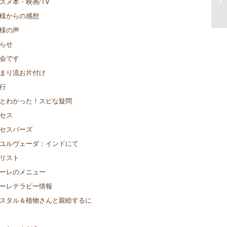
スメ本・映画/TV
ね
様からの感想
様の声
らせ
会です
まり流お片付け
行
とわかった！スピな疑問
セス
セスバーズ
ユルヴェーダ：インドにて
リスト
ーレのメニュー
ーレテラピー情報
スタル＆植物さんと親睦するに