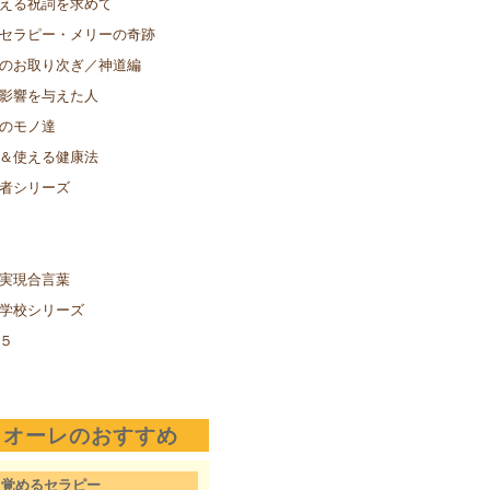
える祝詞を求めて
セラピー・メリーの奇跡
のお取り次ぎ／神道編
影響を与えた人
のモノ達
＆使える健康法
者シリーズ
実現合言葉
学校シリーズ
５
クオーレのおすすめ
目覚めるセラピー