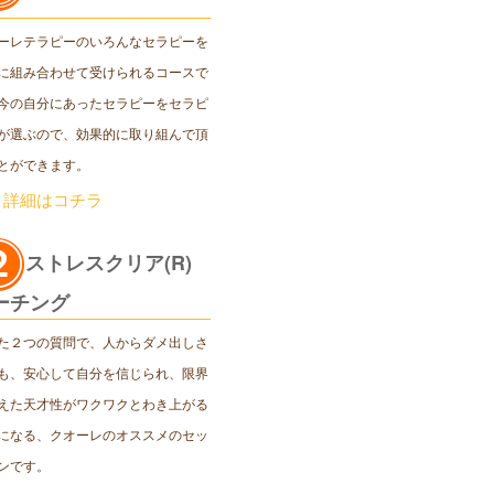
ーレテラピーのいろんなセラピーを
に組み合わせて受けられるコースで
今の自分にあったセラピーをセラピ
が選ぶので、効果的に取り組んで頂
とができます。
＞詳細はコチラ
ストレスクリア(R)
ーチング
た２つの質問で、人からダメ出しさ
も、安心して自分を信じられ、限界
えた天才性がワクワクとわき上がる
になる、クオーレのオススメのセッ
ンです。