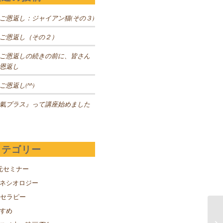
ご恩返し：ジャイアン猫(その３)
ご恩返し（その２）
ご恩返しの続きの前に、皆さん
恩返し
ご恩返し(^^)
氣プラス』って講座始めました
カテゴリー
元セミナー
キネシオロジー
Sセラピー
すめ
隠