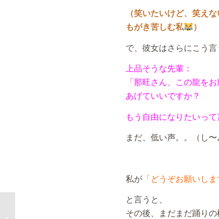
（笑いたいけど、笑えな
もがき苦しむ私
）
で、彼女はさらにこう言
上品そうな先輩：
「那旺さん、この龍をお
あげていいですか？
もう自由になりたいって
まだ、低い声。。（し〜
私が
「どうぞお願いしま
と言うと、
その後、まだまだ踊りの
隠し場所は鳩尾（みぞおち）だもん