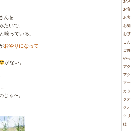
おス
お客
さんを
お客
みたいで、
お知
と唸っている。
お茶
こん
が
おやりになって
ご修
やっ
がない。
アク
。
アク
アー
に
カタ
のじゃ〜。
クオ
クオ
クリ
は