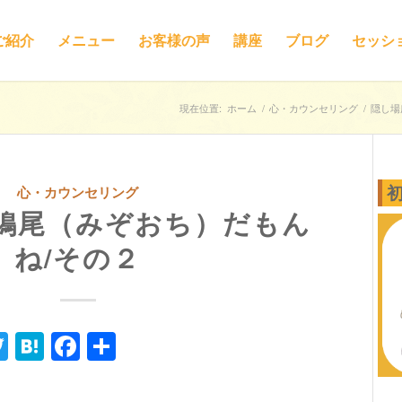
ご紹介
メニュー
お客様の声
講座
ブログ
セッシ
現在位置:
ホーム
/
心・カウンセリング
/
隠し場
心・カウンセリング
鳩尾（みぞおち）だもん
ね/その２
ne
Twitter
Hatena
Facebook
共
有