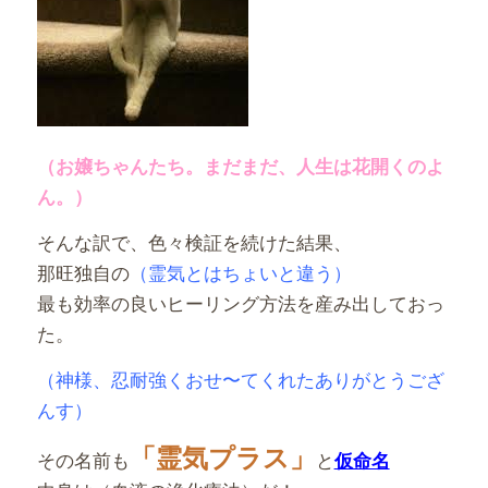
（お嬢ちゃんたち。まだまだ、人生は花開くのよ
ん。）
そんな訳で、色々検証を続けた結果、
那旺独自の
（霊気とはちょいと違う）
最も効率の良いヒーリング方法を産み出しておっ
た。
（神様、忍耐強くおせ〜てくれたありがとうござ
んす）
「霊気プラス」
その名前も
と
仮命名