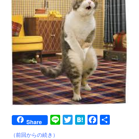
Line
Twitter
Hatena
Faceboo
共
Share
有
（前回からの続き）