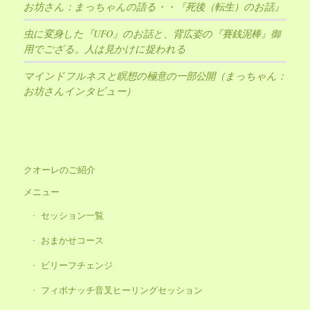
お坊さん：まっちゃんの語る・・『死後（転生）のお話』
虫に変身した『UFO』のお話と、背広姿の『賽銭泥棒』御
用でござる。人は見かけに捉われる
マインドフルネスと瞑想の極意の一部公開（まっちゃん：
お坊さんインタビュー）
クオーレのご紹介
メニュー
セッション一覧
おまかせコース
ビリーフチェンジ
フィボナッチ音叉ヒーリングセッション