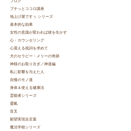
ブログ
プチっとココロ講座
地上げ屋ですぅ シリーズ
基本的な効果
女性の意識が変われば彼を生かす
心・カウンセリング
心震える祝詞を求めて
犬のセラピー・メリーの奇跡
神様のお取り次ぎ／神道編
私に影響を与えた人
自慢のモノ達
身体＆使える健康法
霊能者シリーズ
靈氣
音叉
願望実現合言葉
魔法学校シリーズ