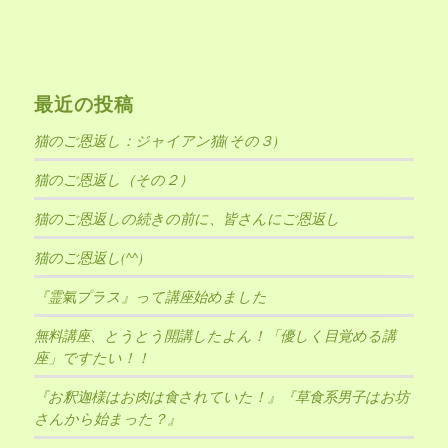
最近の投稿
猫のご恩返し：ジャイアン猫(その３)
猫のご恩返し（その２）
猫のご恩返しの続きの前に、皆さんにご恩返し
猫のご恩返し(^^)
『霊氣プラス』って講座始めました
無料講座、とうとう開講したよん！「優しく目覚める講
座」ですたい！！
『お釈迦様はお肉は食されていた！』『草食系男子はお坊
さんから始まった？』