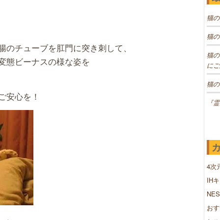
猫の
猫の
腸のチューブを肛門に突き刺して、
猫の
変態ビーナスの様な姿を
にご
猫の
ご安心を！
『霊
4次
IH
NE
おす