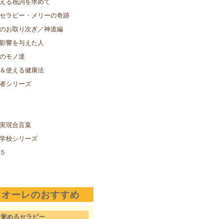
える祝詞を求めて
セラピー・メリーの奇跡
のお取り次ぎ／神道編
影響を与えた人
のモノ達
＆使える健康法
者シリーズ
実現合言葉
学校シリーズ
５
クオーレのおすすめ
目覚めるセラピー