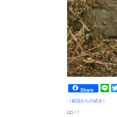
Li
Share
（前回からの続き）
はい！