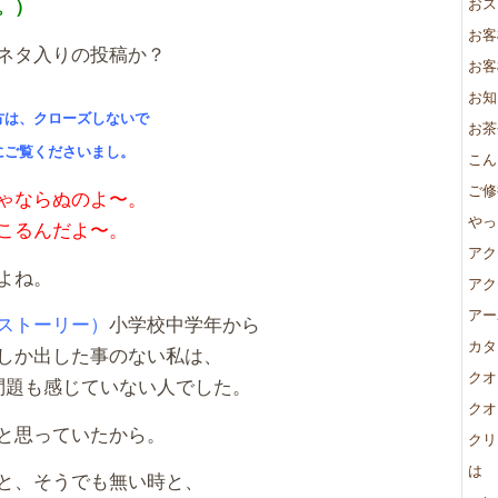
おス
。）
お客
ネタ入りの投稿か？
お客
お知
方は、
クローズしないで
お茶
にご覧くださいまし。
こん
ご修
ゃならぬのよ〜。
やっ
こるんだよ〜。
アク
よね。
アク
アー
ストーリー）
小学校中学年から
カタ
しか出した事のない私は、
クオ
問題も感じていない人でした。
クオ
と思っていたから。
クリ
は
と、そうでも無い時と、