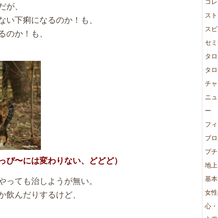
コレ
だが、
スト
ない下痢になるのか！も、
スピ
るのか！も、
セミ
タロ
タロ
チャ
ニュ
ー
フィ
ブロ
プチ
っぴ〜には変わりない、どどど）
地上
基本
やっても治しようが無い。
女性
か飲んだりするけど、
心・