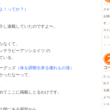
。
よ！ってか？）
クオ
お得
す。
介し連載していたのですよ〜。
スト
くこ
らなくて、
＞
レテラピーアソシエイツ の
ている、
コ
ーグッズ
（体を調整出来る優れもの達）
かったな〜って、
たっ
れて
、
を超
めてここに掲載しとるわけです。
よう
ショ
２階にある寝室から、