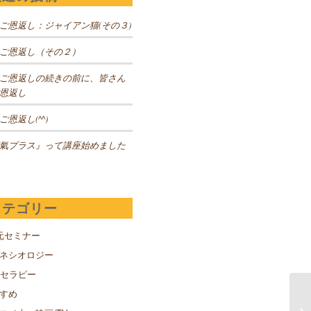
ご恩返し：ジャイアン猫(その３)
ご恩返し（その２）
ご恩返しの続きの前に、皆さん
恩返し
ご恩返し(^^)
氣プラス』って講座始めました
カテゴリー
元セミナー
キネシオロジー
Sセラピー
すめ