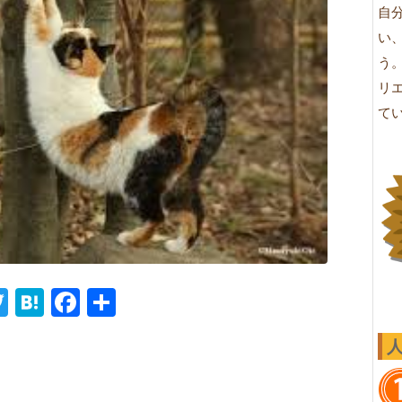
自
い
う
リ
て
ne
Twitter
Hatena
Facebook
共
有