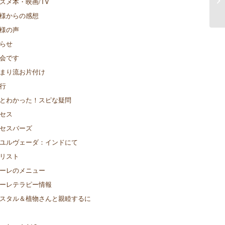
スメ本・映画/TV
様からの感想
様の声
らせ
会です
まり流お片付け
行
とわかった！スピな疑問
セス
セスバーズ
ユルヴェーダ：インドにて
リスト
ーレのメニュー
ーレテラピー情報
スタル＆植物さんと親睦するに