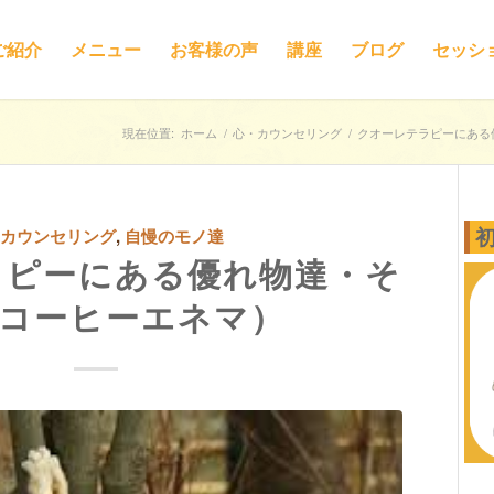
ご紹介
メニュー
お客様の声
講座
ブログ
セッシ
現在位置:
ホーム
/
心・カウンセリング
/
クオーレテラピーにある優
・カウンセリング
,
自慢のモノ達
ラピーにある優れ物達・そ
（コーヒーエネマ）