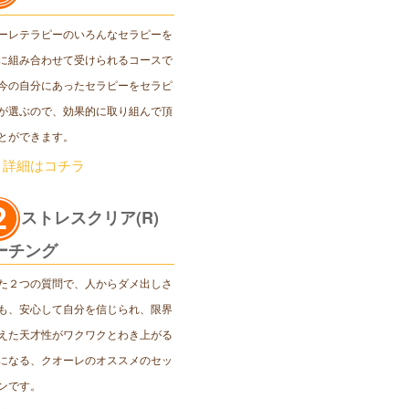
ーレテラピーのいろんなセラピーを
に組み合わせて受けられるコースで
今の自分にあったセラピーをセラピ
が選ぶので、効果的に取り組んで頂
とができます。
＞詳細はコチラ
ストレスクリア(R)
ーチング
た２つの質問で、人からダメ出しさ
も、安心して自分を信じられ、限界
えた天才性がワクワクとわき上がる
になる、クオーレのオススメのセッ
ンです。