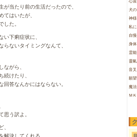
心震
生が当たり前の生活だったので、
犬の
めてはいたが、
神様
でした。
私に
自慢
ない下痢症状に、
身体
ならないタイミングなんて、
霊能
靈氣
しながら、
音叉
ち続けたり、
願望
な回答なんかにはならない。
魔法
ＭＫ
、
て思う訳よ。
ど、
を解決してくれる