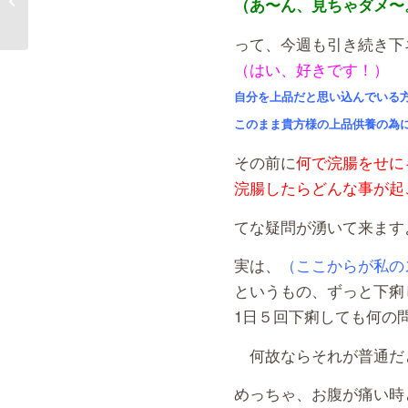
（あ〜ん、見ちゃダメ〜
る優れ物達・その3
って、今週も引き続き下
（はい、好きです！）
自分を上品だと思い込んでいる
このまま貴方様の上品供養の為
その前に
何で浣腸をせに
浣腸したらどんな事が起
てな疑問が湧いて来ます
実は、
（ここからが私の
というもの、ずっと下痢
1日５回下痢しても何の
何故ならそれが普通だ
めっちゃ、お腹が痛い時