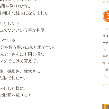
＞
階段を降りれずに、
お粗末な結末になりました。
たとしても、
イン
出来ないという事が判明。
徴は
いている、
ーチ
自分を救う事が出来た訳ですが、
コル
さんとHさんにも同じ様な
自の
ングで助けて貰えて、
情、
に対
性、微細さ、偉大さに
ベル
た私でした〜。
＞
らせした様に、
の動画を載せると