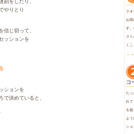
遅刻をしたり、
でやりとり
クオ
お得
す。
を信じ切って、
スト
セッションを
くこ
＞
る
コ
ッションを
たっ
ろで決めていると、
れて
、
を超
よう
ショ