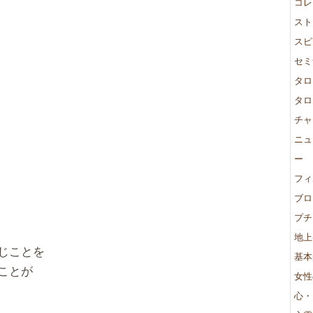
コレ
スト
スピ
セミ
タロ
タロ
チャ
ニュ
ー
フィ
ブロ
プチ
地上
じことを
基本
ことが
女性
心・