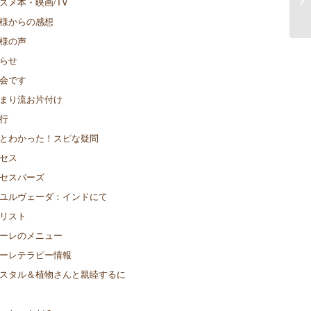
スメ本・映画/TV
が
様からの感想
様の声
らせ
会です
まり流お片付け
行
とわかった！スピな疑問
セス
セスバーズ
ユルヴェーダ：インドにて
リスト
ーレのメニュー
ーレテラピー情報
スタル＆植物さんと親睦するに