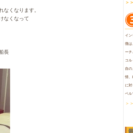
＞
れなくなります。
けなくなって
イン
徴は
船長
ーチ
コル
自の
情、
に対
ベル
＞