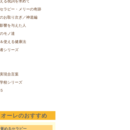
える祝詞を求めて
セラピー・メリーの奇跡
のお取り次ぎ／神道編
影響を与えた人
のモノ達
＆使える健康法
者シリーズ
実現合言葉
学校シリーズ
５
クオーレのおすすめ
目覚めるセラピー