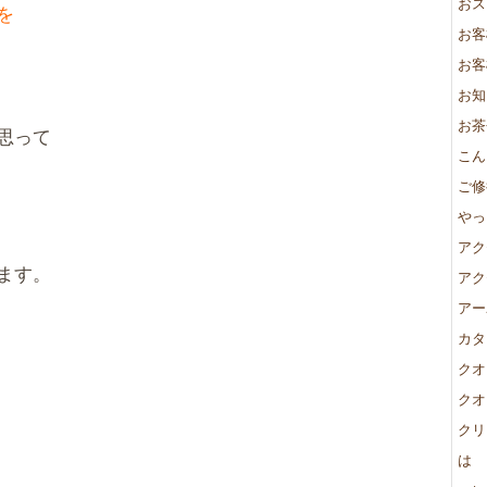
おス
を
お客
お客
お知
お茶
思って
こん
ご修
やっ
アク
ます。
アク
アー
カタ
クオ
クオ
クリ
は