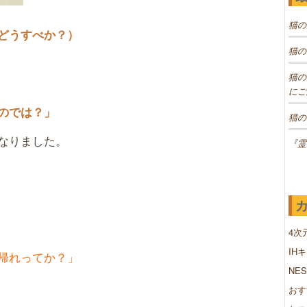
猫の
どうすべか？）
猫の
猫の
にご
のでは？」
猫の
なりました。
『霊
4次
IH
帰れってか？」
NE
おす