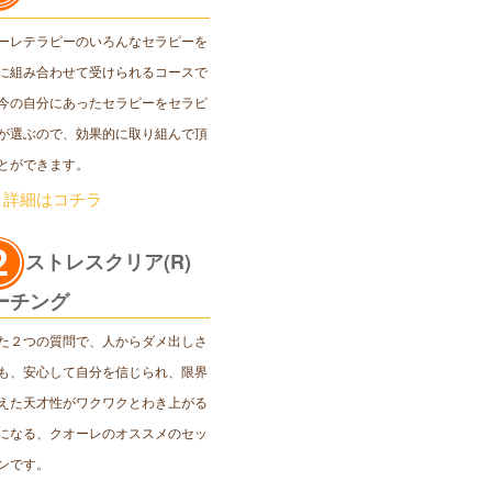
ーレテラピーのいろんなセラピーを
に組み合わせて受けられるコースで
今の自分にあったセラピーをセラピ
が選ぶので、効果的に取り組んで頂
とができます。
＞詳細はコチラ
ストレスクリア(R)
ーチング
た２つの質問で、人からダメ出しさ
も、安心して自分を信じられ、限界
えた天才性がワクワクとわき上がる
になる、クオーレのオススメのセッ
ンです。