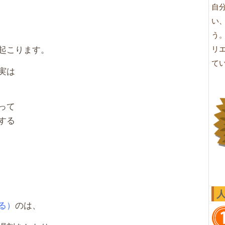
自
い
う
起こります。
リ
て
実は
って
する
る）
のは、