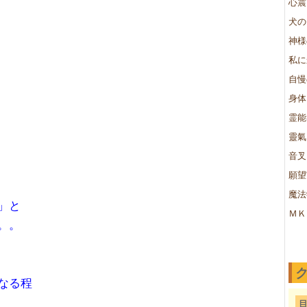
心震
犬の
神様
私に
自慢
身体
霊能
靈氣
音叉
願望
魔法
」と
ＭＫ
。。
なる程