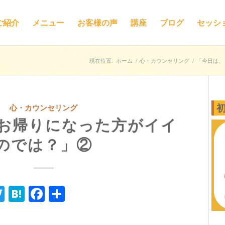
ご紹介
メニュー
お客様の声
講座
ブログ
セッシ
現在位置:
ホーム
/
心・カウンセリング
/
「今日は、
心・カウンセリング
 お帰りになった方がイイ
のでは？」②
ne
Twitter
Hatena
Facebook
共
有