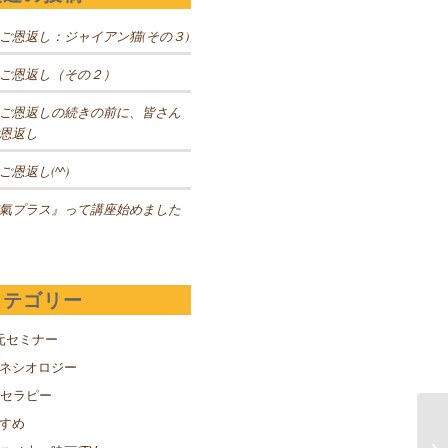
ご恩返し：ジャイアン猫(その３)
ご恩返し（その２）
ご恩返しの続きの前に、皆さん
恩返し
ご恩返し(^^)
氣プラス』って講座始めました
カテゴリー
元セミナー
キネシオロジー
Sセラピー
すめ
自