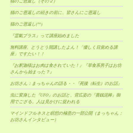
猫のご恩返し（その２）
猫のご恩返しの続きの前に、皆さんにご恩返し
猫のご恩返し(^^)
『霊氣プラス』って講座始めました
無料講座、とうとう開講したよん！「優しく目覚める講
座」ですたい！！
『お釈迦様はお肉は食されていた！』『草食系男子はお坊
さんから始まった？』
お坊さん：まっちゃんの語る・・『死後（転生）のお話』
虫に変身した『UFO』のお話と、背広姿の『賽銭泥棒』御
用でござる。人は見かけに捉われる
マインドフルネスと瞑想の極意の一部公開（まっちゃん：
お坊さんインタビュー）