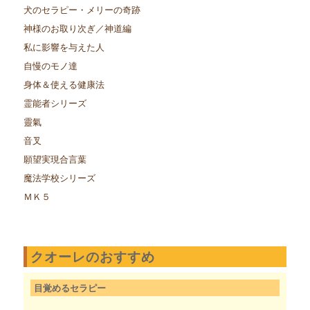
犬のセラピー・メリーの奇跡
神様のお取り次ぎ／神道編
私に影響を与えた人
自慢のモノ達
身体＆使える健康法
霊能者シリーズ
靈氣
音叉
願望実現合言葉
魔法学校シリーズ
ＭＫ５
クオーレのおすすめ
目覚めるセラピー