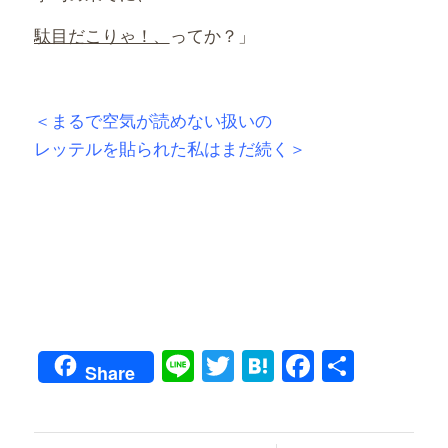
駄目だこりゃ！、
ってか？」
＜まるで空気が読めない扱いの
レッテルを貼られた私はまだ続く＞
Line
Twitter
Hatena
Faceboo
共
Share
有