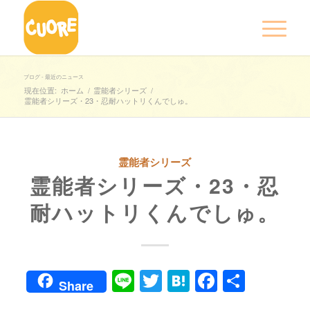
ブログ - 最近のニュース
現在位置:
ホーム
/
霊能者シリーズ
/
霊能者シリーズ・23・忍耐ハットリくんでしゅ。
霊能者シリーズ
霊能者シリーズ・23・忍
耐ハットリくんでしゅ。
Line
Twitter
Hatena
Faceboo
共
Share
有