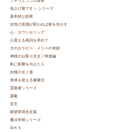
プチっとココロ講座
地上げ屋ですぅ シリーズ
基本的な効果
女性の意識が変われば彼を生かす
心・カウンセリング
心震える祝詞を求めて
犬のセラピー・メリーの奇跡
神様のお取り次ぎ／神道編
私に影響を与えた人
自慢のモノ達
身体＆使える健康法
霊能者シリーズ
靈氣
音叉
願望実現合言葉
魔法学校シリーズ
ＭＫ５