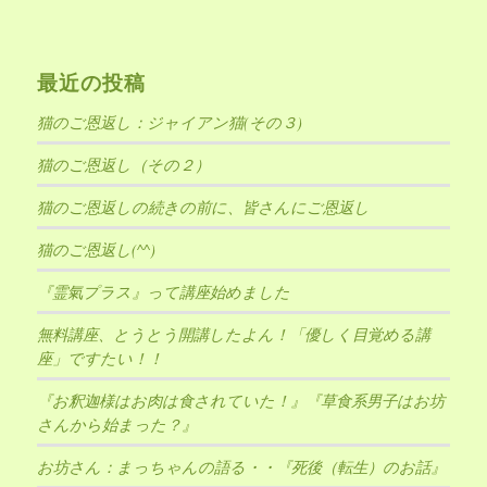
最近の投稿
猫のご恩返し：ジャイアン猫(その３)
猫のご恩返し（その２）
猫のご恩返しの続きの前に、皆さんにご恩返し
猫のご恩返し(^^)
『霊氣プラス』って講座始めました
無料講座、とうとう開講したよん！「優しく目覚める講
座」ですたい！！
『お釈迦様はお肉は食されていた！』『草食系男子はお坊
さんから始まった？』
お坊さん：まっちゃんの語る・・『死後（転生）のお話』