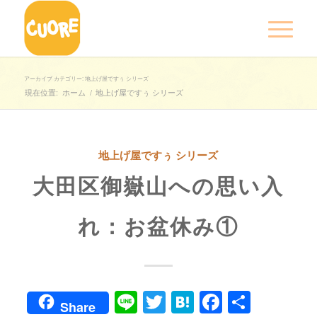
アーカイブ カテゴリー: 地上げ屋ですぅ シリーズ
現在位置:
ホーム
/
地上げ屋ですぅ シリーズ
地上げ屋ですぅ シリーズ
大田区御嶽山への思い入
れ：お盆休み①
Line
Twitter
Hatena
Faceboo
共
Share