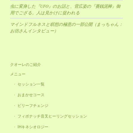
虫に変身した『UFO』のお話と、背広姿の『賽銭泥棒』御
用でござる。人は見かけに捉われる
マインドフルネスと瞑想の極意の一部公開（まっちゃん：
お坊さんインタビュー）
クオーレのご紹介
メニュー
セッション一覧
おまかせコース
ビリーフチェンジ
フィボナッチ音叉ヒーリングセッション
IHキネシオロジー