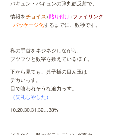
バキュン・バキュンの弾丸筋反射で、
情報を
+
貼り付け
+
ファイリング
チョイス
=
パッケージ化
するまで
に、数秒です。
私の手首をネジネジしながら、
ブツブツと数字を数えている様子。
下から見ても、典子様の目ん玉は
デカいっす。
目で喰われそうな迫力っす。
（失礼しやした）
10.20.30.31.32…38%
どうやら、私のグランディング率や、