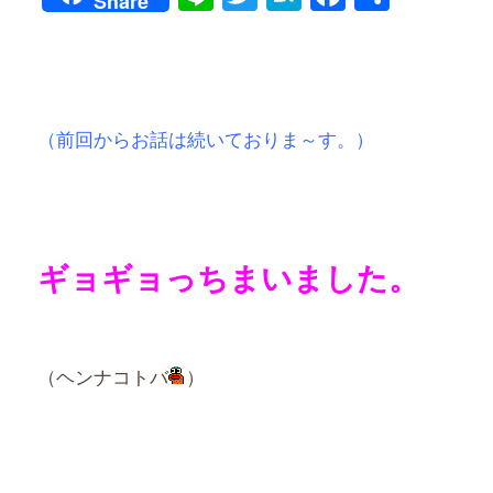
Share
有
（前回からお話は続いておりま～す。）
ギョギョっちまいました。
（ヘンナコトバ
）