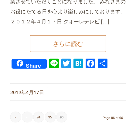
業させていただくことになりました。 みなさまの
お役にたてる日を心より楽しみにしております。
２０１２年４月１７日 クオーレテレピ […]
さらに読む
Line
Twitter
Hatena
Faceboo
共
Share
有
/
2012年4月17日
«
‹
94
95
96
Page 96 of 96