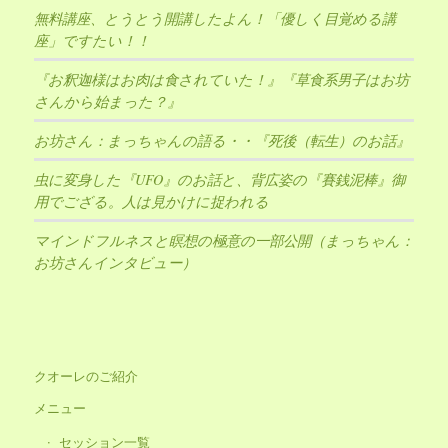
無料講座、とうとう開講したよん！「優しく目覚める講
座」ですたい！！
『お釈迦様はお肉は食されていた！』『草食系男子はお坊
さんから始まった？』
お坊さん：まっちゃんの語る・・『死後（転生）のお話』
虫に変身した『UFO』のお話と、背広姿の『賽銭泥棒』御
用でござる。人は見かけに捉われる
マインドフルネスと瞑想の極意の一部公開（まっちゃん：
お坊さんインタビュー）
クオーレのご紹介
メニュー
セッション一覧