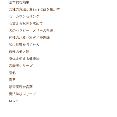
基本的な効果
女性の意識が変われば彼を生かす
心・カウンセリング
心震える祝詞を求めて
犬のセラピー・メリーの奇跡
神様のお取り次ぎ／神道編
私に影響を与えた人
自慢のモノ達
身体＆使える健康法
霊能者シリーズ
靈氣
音叉
願望実現合言葉
魔法学校シリーズ
ＭＫ５