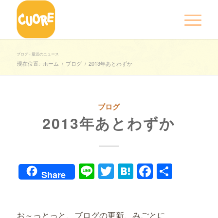
ブログ - 最近のニュース
現在位置:
ホーム
/
ブログ
/
2013年あとわずか
ブログ
2013年あとわずか
Line
Twitter
Hatena
Faceboo
共
Share
有
お～っとっと、ブログの更新、みごとに