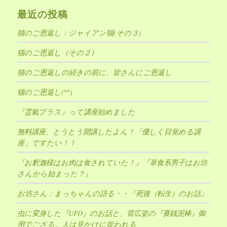
最近の投稿
猫のご恩返し：ジャイアン猫(その３)
猫のご恩返し（その２）
猫のご恩返しの続きの前に、皆さんにご恩返し
猫のご恩返し(^^)
『霊氣プラス』って講座始めました
無料講座、とうとう開講したよん！「優しく目覚める講
座」ですたい！！
『お釈迦様はお肉は食されていた！』『草食系男子はお坊
さんから始まった？』
お坊さん：まっちゃんの語る・・『死後（転生）のお話』
虫に変身した『UFO』のお話と、背広姿の『賽銭泥棒』御
用でござる。人は見かけに捉われる