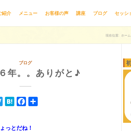
ご紹介
メニュー
お客様の声
講座
ブログ
セッシ
現在位置:
ホーム
ブログ
６年。。ありがと♪
ne
Twitter
Hatena
Facebook
共
有
ょっとだね！