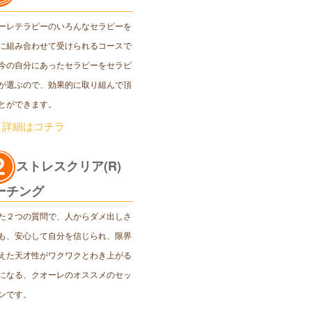
ーレテラピーのいろんなセラピーを
に組み合わせて受けられるコースで
今の自分にあったセラピーをセラピ
が選ぶので、効果的に取り組んで頂
とができます。
＞詳細はコチラ
ストレスクリア(R)
ーチング
た２つの質問で、人からダメ出しさ
も、安心して自分を信じられ、限界
えた天才性がワクワクとわき上がる
になる、クオーレのオススメのセッ
ンです。