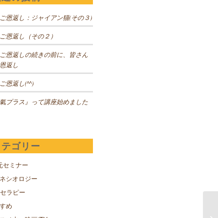
ご恩返し：ジャイアン猫(その３)
ご恩返し（その２）
ご恩返しの続きの前に、皆さん
恩返し
ご恩返し(^^)
氣プラス』って講座始めました
カテゴリー
元セミナー
キネシオロジー
Sセラピー
すめ
2