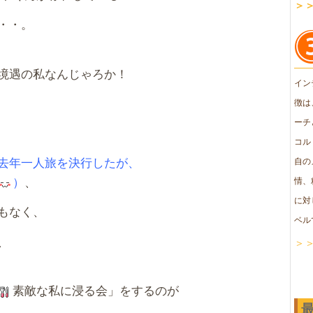
＞
・・。
境遇の私なんじゃろか！
イン
徴は
ーチ
コル
去年一人旅を決行したが、
自の
）
、
情、
に対
もなく、
ベル
、
＞
素敵な私に浸る会」をするのが
、