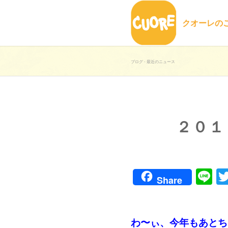
クオーレの
ブログ - 最近のニュース
２０１
Li
Share
わ〜ぃ、今年もあとち