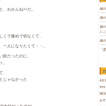
と、わかんね〜だ。
猫の
猫の
猫の
にご
しくて惨めで切なくて、
猫の
、一人になりたくて・・。
『霊
い奴だったのに、
ぅ。
て、
とじゃなかった
4次
IH
NE
おす
で十分だったのだ。