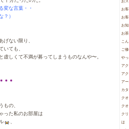
おス
る変な言葉・・
お客
な？）
お客
お知
お茶
あげない限り、
こん
ていても、
ご修
と虚しくて不満が募ってしまうものなんや〜。
やっ
アク
アク
＊＊＊
アー
カタ
クオ
うもの、
クオ
ゃった私のお部屋は
クリ
ル
、
は