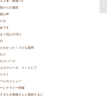
スメ本・映画/TV
様からの感想
様の声
らせ
会です
まり流お片付け
行
とわかった！スピな疑問
セス
セスバーズ
ユルヴェーダ：インドにて
リスト
ーレのメニュー
ーレテラピー情報
スタル＆植物さんと親睦するに