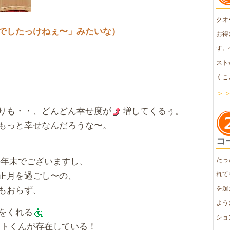
クオ
でしたっけねぇ〜」みたいな）
お得
す。
スト
くこ
＞
りも・・、どんどん幸せ度が
増してくるぅ。
もっと幸せなんだろうな〜。
コ
の年末でございますし、
たっ
正月を過ごし〜の、
れて
もおらず、
を超
よう
をくれる
ショ
ントくんが存在している！