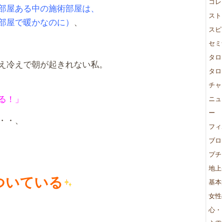
コレ
部屋ある中の施術部屋は、
スト
部屋で暖かなのに）
、
スピ
セミ
タロ
え冷えで朝が起きれない私。
タロ
チャ
る！」
ニュ
ー
・・、
フィ
ブロ
プチ
地上
ついている
基本
女性
心・