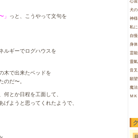
心震
犬の
〜」
っと、こうやって文句を
神様
私に
自慢
身体
ネルギーでログハウスを
霊能
靈氣
音叉
の木で出来たベッドを
願望
たのだ〜。
魔法
、何とか日程を工面して、
ＭＫ
あげようと思ってくれたようで、
と、