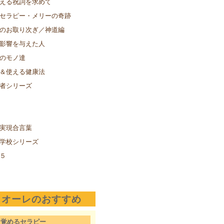
える祝詞を求めて
セラピー・メリーの奇跡
のお取り次ぎ／神道編
影響を与えた人
のモノ達
＆使える健康法
者シリーズ
実現合言葉
学校シリーズ
５
クオーレのおすすめ
目覚めるセラピー