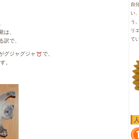
自
い
う
。
リ
覚は、
て
る訳で、
がグジャグジャ
で、
です。