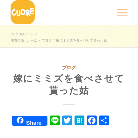
ブログ - 最近のニュース
現在位置:
ホーム
/
ブログ
/
嫁にミミズを食べさせて貰った姑
ブログ
嫁にミミズを食べさせて
貰った姑
Line
Twitter
Hatena
Faceboo
共
Share
有