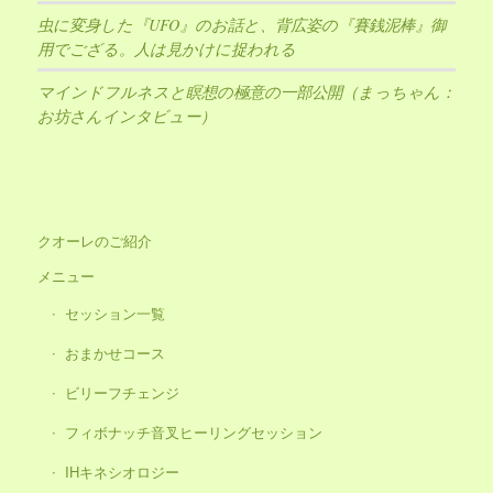
虫に変身した『UFO』のお話と、背広姿の『賽銭泥棒』御
用でござる。人は見かけに捉われる
マインドフルネスと瞑想の極意の一部公開（まっちゃん：
お坊さんインタビュー）
クオーレのご紹介
メニュー
セッション一覧
おまかせコース
ビリーフチェンジ
フィボナッチ音叉ヒーリングセッション
IHキネシオロジー