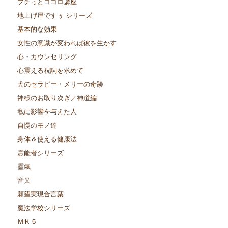
プチっとココロ講座
地上げ屋ですぅ シリーズ
基本的な効果
女性の意識が変われば彼を生かす
心・カウンセリング
心震える祝詞を求めて
犬のセラピー・メリーの奇跡
神様のお取り次ぎ／神道編
私に影響を与えた人
自慢のモノ達
身体＆使える健康法
霊能者シリーズ
靈氣
音叉
願望実現合言葉
魔法学校シリーズ
ＭＫ５