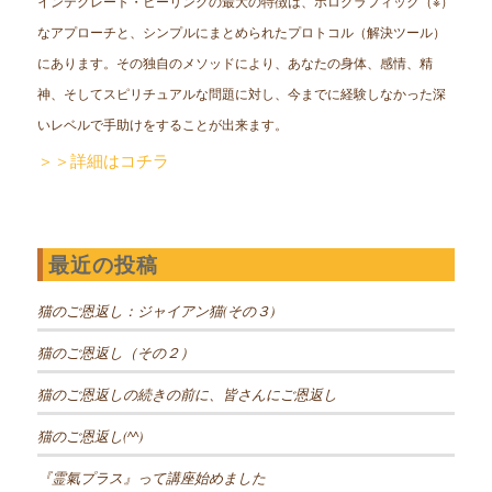
インテグレート・ヒーリングの最大の特徴は、ホログラフィック（※）
なアプローチと、シンプルにまとめられたプロトコル（解決ツール）
にあります。その独自のメソッドにより、あなたの身体、感情、精
神、そしてスピリチュアルな問題に対し、今までに経験しなかった深
いレベルで手助けをすることが出来ます。
＞＞詳細はコチラ
最近の投稿
猫のご恩返し：ジャイアン猫(その３)
猫のご恩返し（その２）
猫のご恩返しの続きの前に、皆さんにご恩返し
猫のご恩返し(^^)
『霊氣プラス』って講座始めました