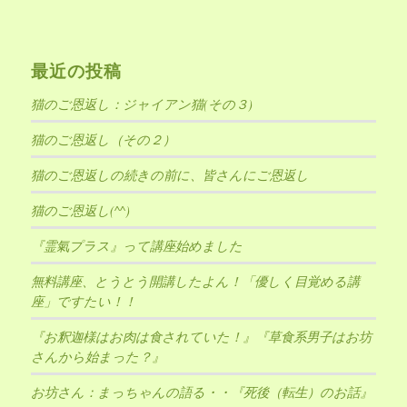
最近の投稿
猫のご恩返し：ジャイアン猫(その３)
猫のご恩返し（その２）
猫のご恩返しの続きの前に、皆さんにご恩返し
猫のご恩返し(^^)
『霊氣プラス』って講座始めました
無料講座、とうとう開講したよん！「優しく目覚める講
座」ですたい！！
『お釈迦様はお肉は食されていた！』『草食系男子はお坊
さんから始まった？』
お坊さん：まっちゃんの語る・・『死後（転生）のお話』