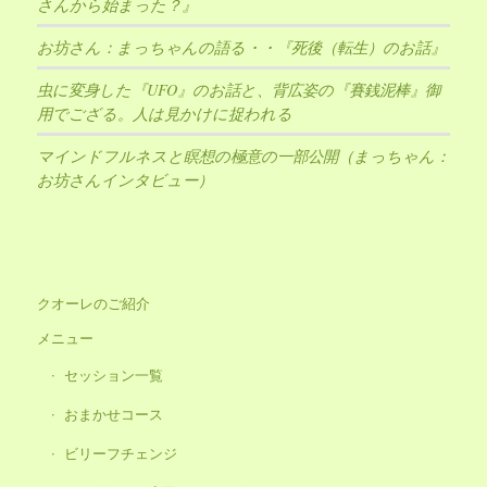
さんから始まった？』
お坊さん：まっちゃんの語る・・『死後（転生）のお話』
虫に変身した『UFO』のお話と、背広姿の『賽銭泥棒』御
用でござる。人は見かけに捉われる
マインドフルネスと瞑想の極意の一部公開（まっちゃん：
お坊さんインタビュー）
クオーレのご紹介
メニュー
セッション一覧
おまかせコース
ビリーフチェンジ