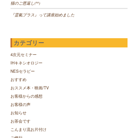
猫のご恩返し(^^)
『霊氣プラス』って講座始めました
カテゴリー
4次元セミナー
IHキネシオロジー
NESセラピー
おすすめ
おススメ本・映画/TV
お客様からの感想
お客様の声
お知らせ
お茶会です
こんまり流お片付け
ご修行