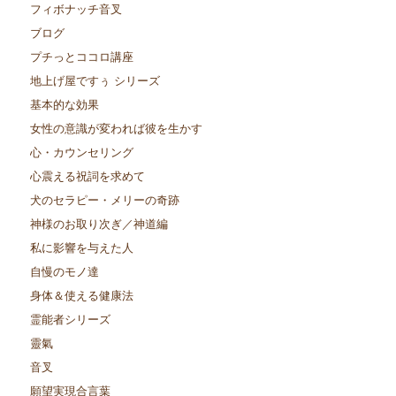
フィボナッチ音叉
ブログ
プチっとココロ講座
地上げ屋ですぅ シリーズ
基本的な効果
女性の意識が変われば彼を生かす
心・カウンセリング
心震える祝詞を求めて
犬のセラピー・メリーの奇跡
神様のお取り次ぎ／神道編
私に影響を与えた人
自慢のモノ達
身体＆使える健康法
霊能者シリーズ
靈氣
音叉
願望実現合言葉