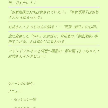
座」ですたい！！
『お釈迦様はお肉は食されていた！』『草食系男子はお坊
さんから始まった？』
お坊さん：まっちゃんの語る・・『死後（転生）のお話』
虫に変身した『UFO』のお話と、背広姿の『賽銭泥棒』御
用でござる。人は見かけに捉われる
マインドフルネスと瞑想の極意の一部公開（まっちゃん：
お坊さんインタビュー）
クオーレのご紹介
メニュー
セッション一覧
おまかせコース