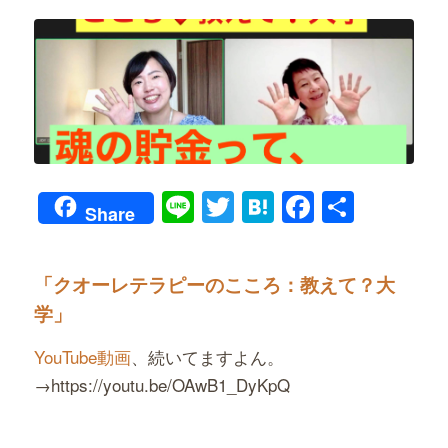
Line
Twitter
Hatena
Faceboo
共
Share
有
「クオーレテラピーのこころ：教えて？大
学」
YouTube動画
、続いてますよん。
→https://youtu.be/OAwB1_DyKpQ