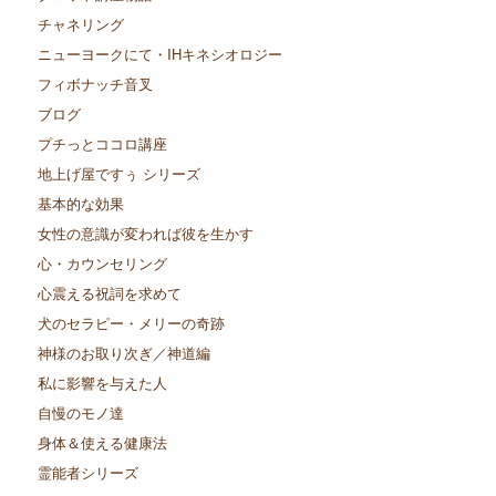
チャネリング
ニューヨークにて・IHキネシオロジー
フィボナッチ音叉
ブログ
プチっとココロ講座
地上げ屋ですぅ シリーズ
基本的な効果
女性の意識が変われば彼を生かす
心・カウンセリング
心震える祝詞を求めて
犬のセラピー・メリーの奇跡
神様のお取り次ぎ／神道編
私に影響を与えた人
自慢のモノ達
身体＆使える健康法
霊能者シリーズ