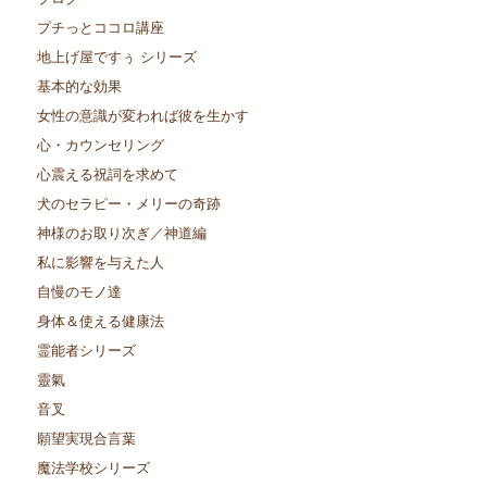
プチっとココロ講座
地上げ屋ですぅ シリーズ
基本的な効果
女性の意識が変われば彼を生かす
心・カウンセリング
心震える祝詞を求めて
犬のセラピー・メリーの奇跡
神様のお取り次ぎ／神道編
私に影響を与えた人
自慢のモノ達
身体＆使える健康法
霊能者シリーズ
靈氣
音叉
願望実現合言葉
魔法学校シリーズ