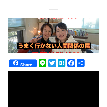
Line
Twitter
Hatena
Faceboo
共
Share
有