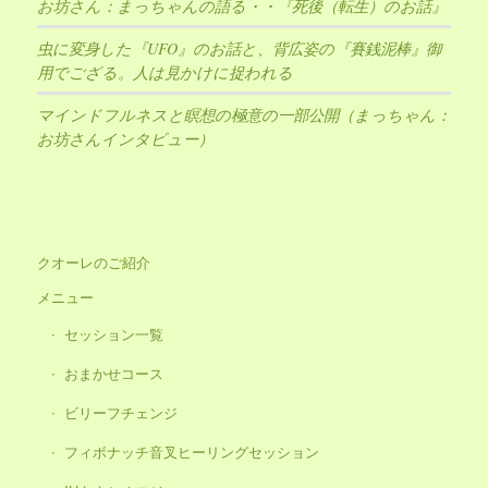
お坊さん：まっちゃんの語る・・『死後（転生）のお話』
虫に変身した『UFO』のお話と、背広姿の『賽銭泥棒』御
用でござる。人は見かけに捉われる
マインドフルネスと瞑想の極意の一部公開（まっちゃん：
お坊さんインタビュー）
クオーレのご紹介
メニュー
セッション一覧
おまかせコース
ビリーフチェンジ
フィボナッチ音叉ヒーリングセッション