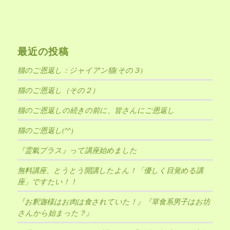
最近の投稿
猫のご恩返し：ジャイアン猫(その３)
猫のご恩返し（その２）
猫のご恩返しの続きの前に、皆さんにご恩返し
猫のご恩返し(^^)
『霊氣プラス』って講座始めました
無料講座、とうとう開講したよん！「優しく目覚める講
座」ですたい！！
『お釈迦様はお肉は食されていた！』『草食系男子はお坊
さんから始まった？』