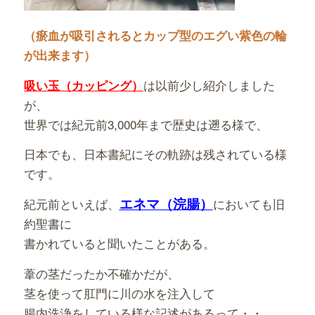
（瘀血が吸引されるとカップ型のエグい紫色の輪
が出来ます）
は以前少し紹介しました
吸い玉（カッピング）
が、
世界では紀元前3,000年まで歴史は遡る様で、
日本でも、日本書紀にその軌跡は残されている様
です。
エネマ（浣腸）
紀元前といえば、
においても旧
約聖書に
書かれていると聞いたことがある。
葦の茎だったか不確かだが、
茎を使って肛門に川の水を注入して
腸内洗浄をしている様な記述があるって・・、