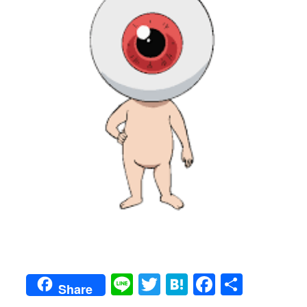
Line
Twitter
Hatena
Faceboo
共
Share
有