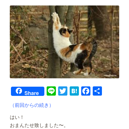
Line
Twitter
Hatena
Faceboo
共
Share
有
（前回からの続き）
はい！
おまんたせ致しました〜。