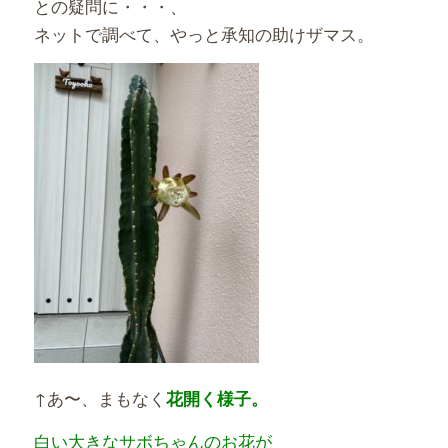
との疑問に・・・、
ネットで調べて、やっと承知の助けザマス。
↑あ〜、まもなく
花開く様子。
白い大きなサボちゃんのお花が