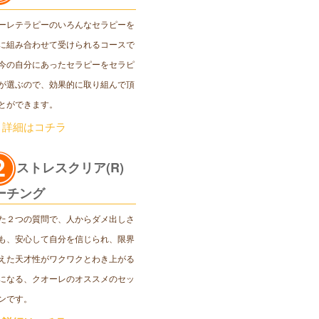
ーレテラピーのいろんなセラピーを
に組み合わせて受けられるコースで
今の自分にあったセラピーをセラピ
が選ぶので、効果的に取り組んで頂
とができます。
＞詳細はコチラ
ストレスクリア(R)
ーチング
た２つの質問で、人からダメ出しさ
も、安心して自分を信じられ、限界
えた天才性がワクワクとわき上がる
になる、クオーレのオススメのセッ
ンです。