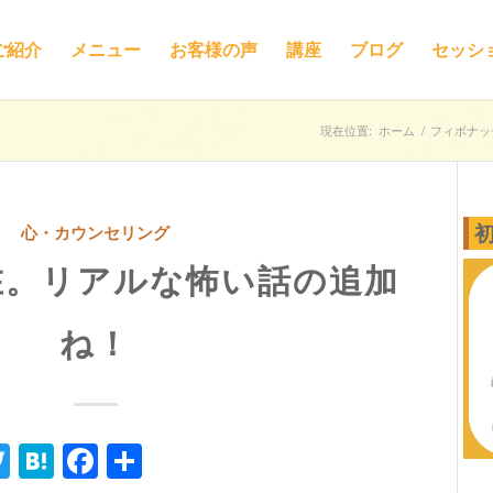
ご紹介
メニュー
お客様の声
講座
ブログ
セッシ
現在位置:
ホーム
/
フィボナッ
心・カウンセリング
在。リアルな怖い話の追加
ね！
ne
Twitter
Hatena
Facebook
共