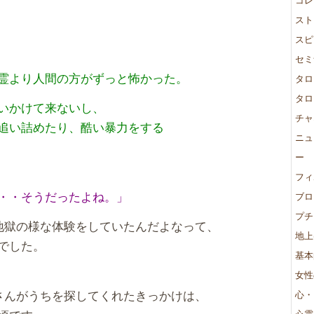
スト
スピ
セミ
霊より人間の方がずっと怖かった。
タロ
タロ
いかけて来ないし、
チャ
追い詰めたり、酷い暴力をする
ニュ
ー
フィ
・・そうだったよね。」
ブロ
プチ
地獄の様な体験をしていたんだよなって、
地上
でした。
基本
女性
さんがうちを探してくれたきっかけは、
心・
心震