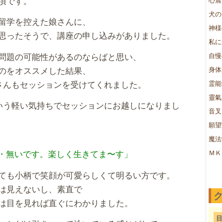
頃です。
犬の
留学を控えた娘さんに、
神様
思ったそうで、講座の申し込みがありました。
私に
問題の可能性があるのならばと思い、
自慢
のをオススメした結果、
身体
さんもセッションを受けてくれました。
霊能
靈氣
いう軽い気持ちでセッションにお越しになりまし
音叉
願望
魔法
み・・無いです。楽しく生きてま〜す」
ＭＫ
ても小柄で笑顔が可愛らしくて明るい方です。
は見えないし、素直で
は目を見れば直ぐにわかりました。