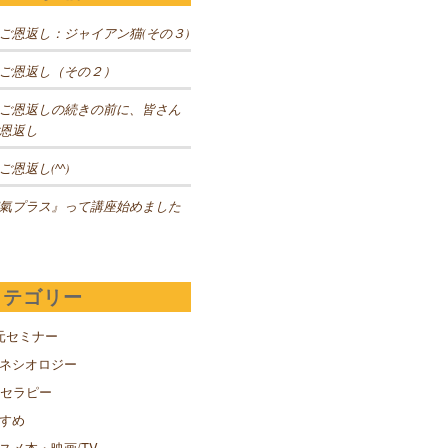
ご恩返し：ジャイアン猫(その３)
ご恩返し（その２）
ご恩返しの続きの前に、皆さん
恩返し
ご恩返し(^^)
氣プラス』って講座始めました
カテゴリー
元セミナー
キネシオロジー
Sセラピー
すめ
スメ本・映画/TV