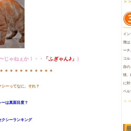
＞
イン
徴は
ーチ
〜じゃねぇか！・・
「ふぎゃん♪」
）
コル
自の
＊＊＊＊＊＊＊＊＊＊＊
情、
に対
セクシーってなに、それ？
ベル
＞
シーは真面目度？
、セクシーランキング