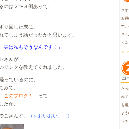
るのは２〜３例あって、
クオ
、
お得
ずり回した末に、
す。
れてしまう話だったかと思います。
スト
くこ
、実は私もそうなんです！」
＞
トさんが
のリンクを教えてくれました。
コ
も経っているのに、
てみて、
たっ
、このブログ！」
って
れて
したが、
を超
よう
でござんす。
（←おいおい。。）
ショ