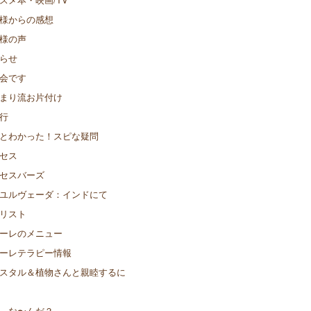
様からの感想
様の声
らせ
会です
まり流お片付け
行
とわかった！スピな疑問
セス
セスバーズ
ユルヴェーダ：インドにて
リスト
ーレのメニュー
ーレテラピー情報
スタル＆植物さんと親睦するに
、な〜んだ？