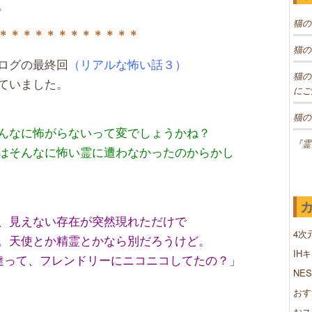
。
猫の
＊＊＊＊＊＊＊＊＊＊＊＊
猫の
ログの最終回
（リアルな怖い話３）
猫の
ていました。
にご
猫の
んなに怖がらないって変でしょうかね？
『霊
はそんなに怖い霊に遭わなかったのからかし
、見えない存在が突然現れただけで
4次
。天使とか精霊とかなら別だろうけど。
IH
達って、フレンドリーにニコニコしてたの？」
NE
おす
おス