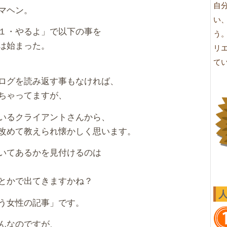
有
自
マヘン。
い
１・やるよ」で以下の事を
う
は始まった。
リ
て
ログを読み返す事もなければ、
ちゃってますが、
いるクライアントさんから、
改めて教えられ懐かしく思います。
いてあるかを見付けるのは
とかで出てきますかね？
う女性の記事」です。
んなのですが、