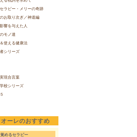
セラピー・メリーの奇跡
のお取り次ぎ／神道編
影響を与えた人
のモノ達
＆使える健康法
者シリーズ
実現合言葉
学校シリーズ
５
クオーレのおすすめ
目覚めるセラピー