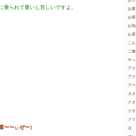
に乗られて重いし苦しいですよ。
お客
お客
お知
お茶
こん
ご修
やっ
アク
アク
アー
カタ
クオ
クオ
クリ
重〜〜ぃぜ〜）
は
コレ