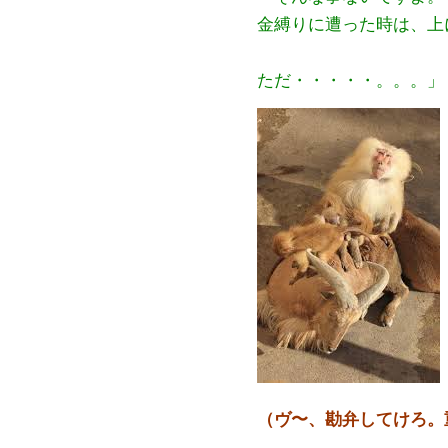
金縛りに遭った時は、上
ただ・・・・・。。。」
（ヴ〜、勘弁してけろ。