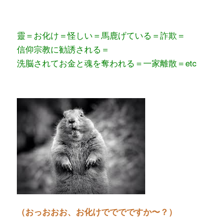
靈＝お化け＝怪しい＝馬鹿げている＝詐欺＝
信仰宗教に勧誘される＝
洗脳されてお金と魂を奪われる＝一家離散＝etc
（おっおおお、お化けでででですか〜？）