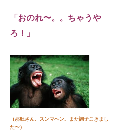
「おのれ〜。。ちゃうや
ろ！」
（那旺さん、スンマヘン。また調子こきまし
た〜）