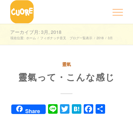
アーカイブ月: 3月, 2018
現在位置:
ホーム
/
フィボナッチ音叉 ブログ一覧表示
/
2018
/
3月
靈氣
靈氣って・こんな感じ
Line
Twitter
Hatena
Faceboo
共
Share
有