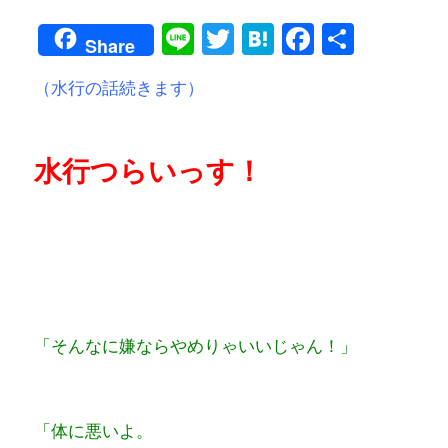
Line
Twitter
Hatena
Faceboo
共
Share
有
（水行の話続きます）
水行つらいっす！
「そんなに嫌ならやめりゃいいじゃん！」
「体に悪いよ。