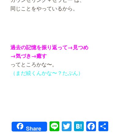
同じことをやっているから。
過去の記憶を振り返って→見つめ
→気づき→癒す
ってところかな〜。
（まだ続くんかな〜？たぶん）
Line
Twitter
Hatena
Faceboo
共
Share
有