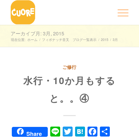
アーカイブ月: 3月, 2015
現在位置:
ホーム
/
フィボナッチ音叉 ブログ一覧表示
/
2015
/
3月
ご修行
水行・10か月もする
と。。④
Line
Twitter
Hatena
Faceboo
共
Share