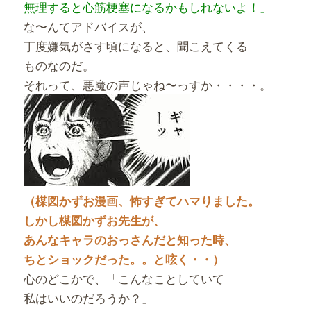
無理すると心筋梗塞になるかもしれないよ！」
な〜んてアドバイスが、
丁度嫌気がさす頃になると、聞こえてくる
ものなのだ。
それって、悪魔の声じゃね〜っすか・・・・。
（楳図かずお漫画、怖すぎてハマりました。
しかし楳図かずお先生が、
あんなキャラのおっさんだと
知った時、
ちとショックだった。。と呟く・・）
心のどこかで、「こんなことしていて
私はいいのだろうか？」