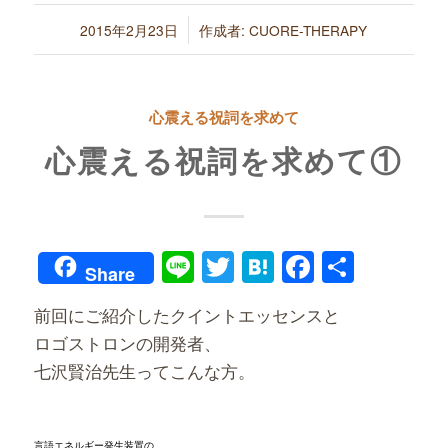
/
2015年2月23日
作成者:
CUORE-THERAPY
心震える祝詞を求めて
心震える祝詞を求めて①
Line
Twitter
Hatena
Faceboo
共
Share
有
前回にご紹介したクイントエッセンスと
ロゴストロンの開発者、
七沢賢治先生ってこんな方。
言語エネルギー発生装置の