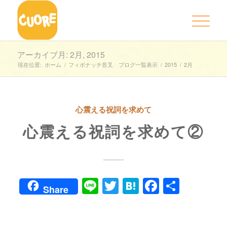
アーカイブ月: 2月, 2015
現在位置:
ホーム
/
フィボナッチ音叉 ブログ一覧表示
/
2015
/
2月
心震える祝詞を求めて
心震える祝詞を求めて②
Line
Twitter
Hatena
Faceboo
共
Share
有