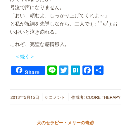
号泣で声になりません。
「おい、頼むよ、しっかり上げてくれよ～」
と私が祝詞を先導しながら、二人で:(；ﾞﾟωﾟ):お
いおいと泣き崩れる。
これぞ、完璧な感情移入。
＜続く＞
Line
Twitter
Hatena
Faceboo
共
Share
有
/
/
2013年5月15日
0 コメント
作成者:
CUORE-THERAPY
犬のセラピー・メリーの奇跡