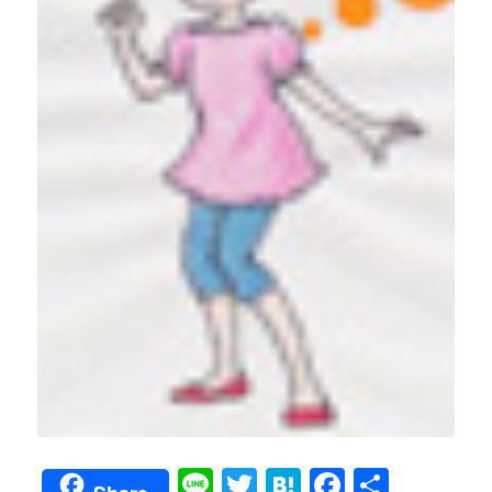
Line
Twitter
Hatena
Faceboo
共