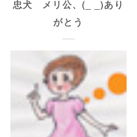
忠犬 メリ公、(_ _)あり
がとう