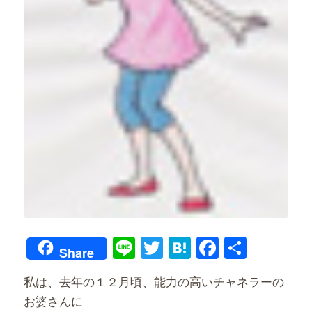
Line
Twitter
Hatena
Faceboo
共
Share
有
私は、去年の１２月頃、能力の高いチャネラーの
お婆さんに