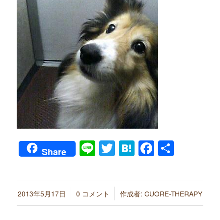
Line
Twitter
Hatena
Faceboo
共
Share
有
/
/
2013年5月17日
0 コメント
作成者:
CUORE-THERAPY