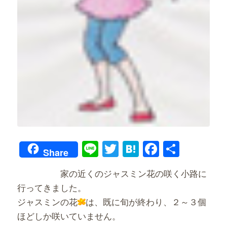
Line
Twitter
Hatena
Faceboo
共
Share
有
家の近くのジャスミン花の咲く小路に
行ってきました。
ジャスミンの花
は、既に旬が終わり、２～３個
ほどしか咲いていません。