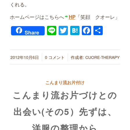
くれる。
ホームページはこちらへ
「笑顔 クオーレ」
HP
Line
Twitter
Hatena
Faceboo
共
Share
有
/
/
2012年10月6日
0 コメント
作成者:
CUORE-THERAPY
こんまり流お片付け
こんまり流お片づけとの
出会い(その5）先ずは、
洋服の整理から