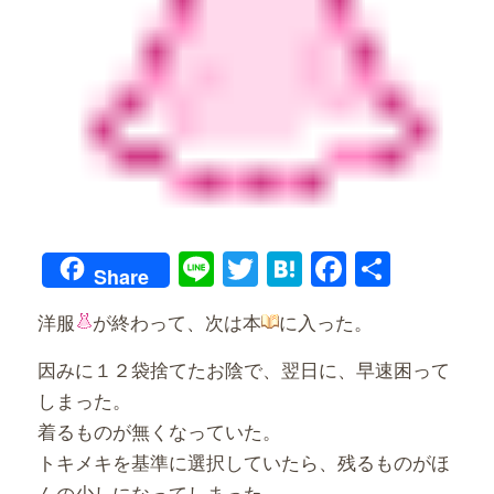
Line
Twitter
Hatena
Faceboo
共
Share
有
洋服
が終わって、次は本
に入った。
因みに１２袋捨てたお陰で、翌日に、早速困って
しまった。
着るものが無くなっていた。
トキメキを基準に選択していたら、残るものがほ
んの少しになってしまった。