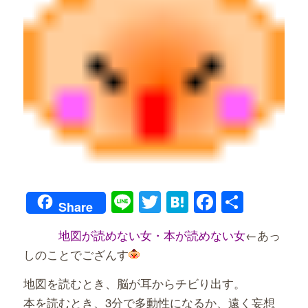
Line
Twitter
Hatena
Faceboo
共
Share
有
地図が読めない女・本が読めない女
←あっ
しのことでござんす
地図を読むとき、脳が耳からチビり出す。
本を読むとき、3分で多動性になるか、遠く妄想