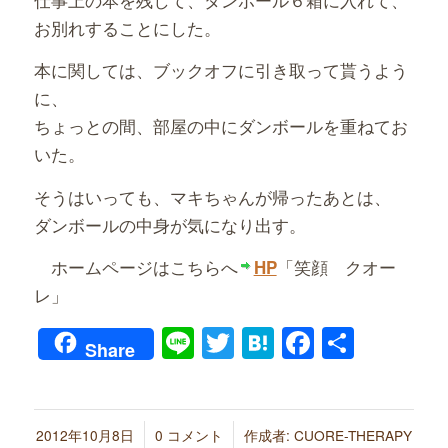
お別れすることにした。
本に関しては、ブックオフに引き取って貰うよう
に、
ちょっとの間、部屋の中にダンボールを重ねてお
いた。
そうはいっても、マキちゃんが帰ったあとは、
ダンボールの中身が気になり出す。
ホームページはこちらへ
「笑顔 クオー
HP
レ」
Line
Twitter
Hatena
Faceboo
共
Share
有
/
/
2012年10月8日
0 コメント
作成者:
CUORE-THERAPY