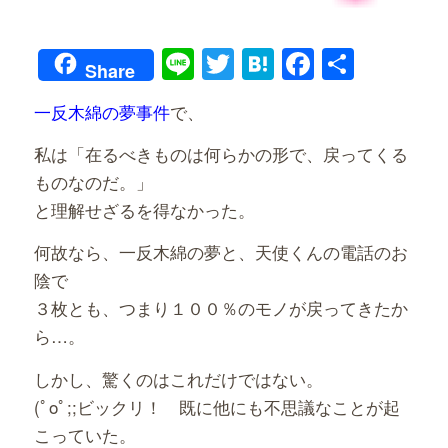
Line
Twitter
Hatena
Faceboo
共
Share
有
一反木綿の夢事件
で、
私は「在るべきものは何らかの形で、戻ってくる
ものなのだ。」
と理解せざるを得なかった。
何故なら、一反木綿の夢と、天使くんの電話のお
陰で
３枚とも、つまり１００％のモノが戻ってきたか
ら…。
しかし、驚くのはこれだけではない。
(ﾟoﾟ;;ビックリ！ 既に他にも不思議なことが起
こっていた。