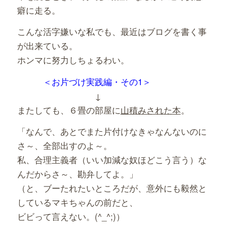
癖に走る。
こんな活字嫌いな私でも、最近はブログを書く事
が出来ている。
ホンマに努力しちょるわい。
＜お片づけ実践編・その1＞
↓
またしても、６畳の部屋に
山積みされた本
。
「なんで、あとでまた片付けなきゃなんないのに
さ～、全部出すのよ～。
私、合理主義者（いい加減な奴ほどこう言う）な
んだからさ～、勘弁してよ。」
（と、ブーたれたいところだが、意外にも毅然と
しているマキちゃんの前だと、
ビビって言えない。(^_^;)）