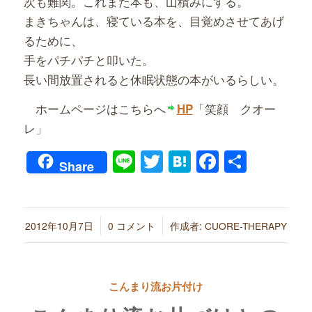
次も難関。これまた本も、山積みにする。
まきちゃんは、寝ている本を、目覚めさせてあげ
るために、
手をパチパチと叩いた。
長い間放置されると休眠状態の本がいるらしい。
ホームページはこちらへ
「笑顔 クオー
HP
レ」
Line
Twitter
Hatena
Faceboo
共
Share
有
/
/
2012年10月7日
0 コメント
作成者:
CUORE-THERAPY
こんまり流お片付け