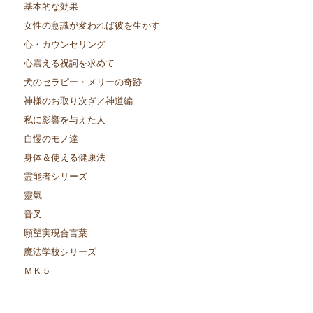
基本的な効果
女性の意識が変われば彼を生かす
心・カウンセリング
心震える祝詞を求めて
犬のセラピー・メリーの奇跡
神様のお取り次ぎ／神道編
私に影響を与えた人
自慢のモノ達
身体＆使える健康法
霊能者シリーズ
靈氣
音叉
願望実現合言葉
魔法学校シリーズ
ＭＫ５