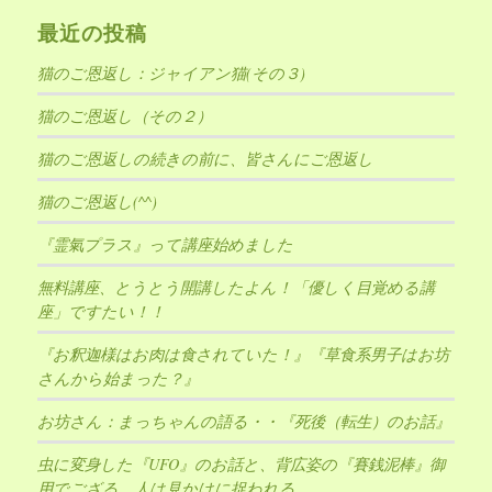
最近の投稿
猫のご恩返し：ジャイアン猫(その３)
猫のご恩返し（その２）
猫のご恩返しの続きの前に、皆さんにご恩返し
猫のご恩返し(^^)
『霊氣プラス』って講座始めました
無料講座、とうとう開講したよん！「優しく目覚める講
座」ですたい！！
『お釈迦様はお肉は食されていた！』『草食系男子はお坊
さんから始まった？』
お坊さん：まっちゃんの語る・・『死後（転生）のお話』
虫に変身した『UFO』のお話と、背広姿の『賽銭泥棒』御
用でござる。人は見かけに捉われる