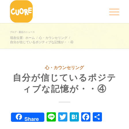
ブログ - 最近のニュース
現在位置:
ホーム
/
心・カウンセリング
/
自分が信じているポジティブな記憶が・・④
心・カウンセリング
自分が信じているポジテ
ィブな記憶が・・④
Line
Twitter
Hatena
Faceboo
共
Share
有