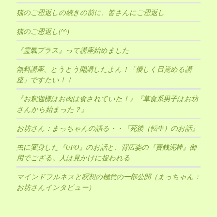
猫のご恩返しの続きの前に、皆さんにご恩返し
猫のご恩返し(^^)
『霊氣プラス』って講座始めました
無料講座、とうとう開講したよん！「優しく目覚める講
座」ですたい！！
『お釈迦様はお肉は食されていた！』『草食系男子はお坊
さんから始まった？』
お坊さん：まっちゃんの語る・・『死後（転生）のお話』
虫に変身した『UFO』のお話と、背広姿の『賽銭泥棒』御
用でござる。人は見かけに捉われる
マインドフルネスと瞑想の極意の一部公開（まっちゃん：
お坊さんインタビュー）