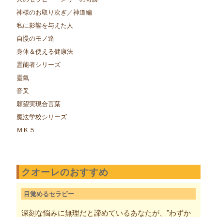
神様のお取り次ぎ／神道編
私に影響を与えた人
自慢のモノ達
身体＆使える健康法
霊能者シリーズ
靈氣
音叉
願望実現合言葉
魔法学校シリーズ
ＭＫ５
クオーレのおすすめ
目覚めるセラピー
深刻な悩みに無理だと諦めているあなたが、”わずか