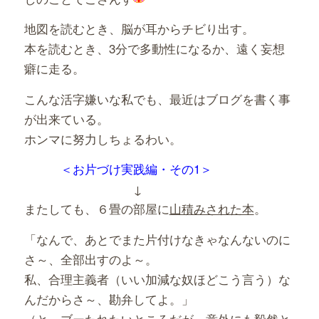
地図を読むとき、脳が耳からチビり出す。
本を読むとき、3分で多動性になるか、遠く妄想
癖に走る。
こんな活字嫌いな私でも、最近はブログを書く事
が出来ている。
ホンマに努力しちょるわい。
＜お片づけ実践編・その1＞
↓
またしても、６畳の部屋に
山積みされた本
。
「なんで、あとでまた片付けなきゃなんないのに
さ～、全部出すのよ～。
私、合理主義者（いい加減な奴ほどこう言う）な
んだからさ～、勘弁してよ。」
（と、ブーたれたいところだが、意外にも毅然と