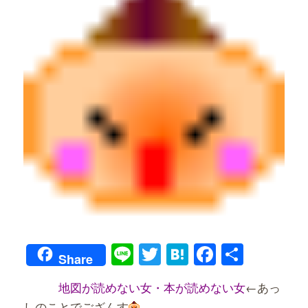
Line
Twitter
Hatena
Faceboo
共
Share
有
地図が読めない女・本が読めない女
←あっ
しのことでござんす