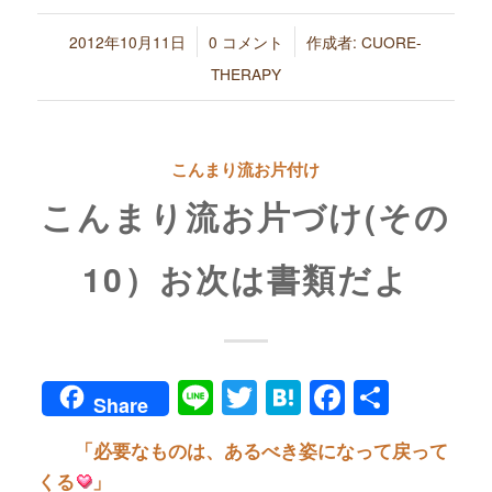
/
/
2012年10月11日
0 コメント
作成者:
CUORE-
THERAPY
こんまり流お片付け
こんまり流お片づけ(その
10）お次は書類だよ
Line
Twitter
Hatena
Faceboo
共
Share
有
「必要なものは、あるべき姿になって戻って
くる
」