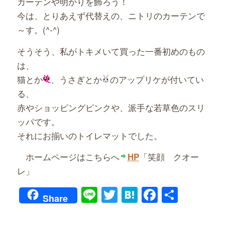
カーテンや明かりを飾ろう！
今は、とりあえず代替えの、ニトリのカーテンで
～す。(^-^)
そうそう、私がトキメいて買った一番初めのもの
は、
猫とか
、うさぎとか
のアップリケが付いてい
る、
赤やショッピングピンクや、派手な若草色のスリ
ッパです。
それにお揃いのトイレマットでした。
ホームページはこちらへ
「笑顔 クオー
HP
レ」
Line
Twitter
Hatena
Faceboo
共
Share
有