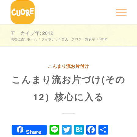
アーカイブ年: 2012
現在位置:
ホーム
/
フィボナッチ音叉 ブログ一覧表示
/
2012
こんまり流お片付け
こんまり流お片づけ(その
12）核心に入る
Line
Twitter
Hatena
Faceboo
共
Share