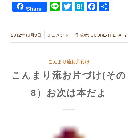
Line
Twitter
Hatena
Faceboo
共
Share
有
/
/
2012年10月9日
0 コメント
作成者:
CUORE-THERAPY
こんまり流お片付け
こんまり流お片づけ(その
8）お次は本だよ