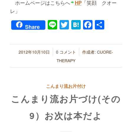
ホームページはこちらへ
「笑顔 クオー
HP
レ」
Line
Twitter
Hatena
Faceboo
共
Share
有
/
/
2012年10月10日
0 コメント
作成者:
CUORE-
THERAPY
こんまり流お片付け
こんまり流お片づけ(その
9）お次は本だよ