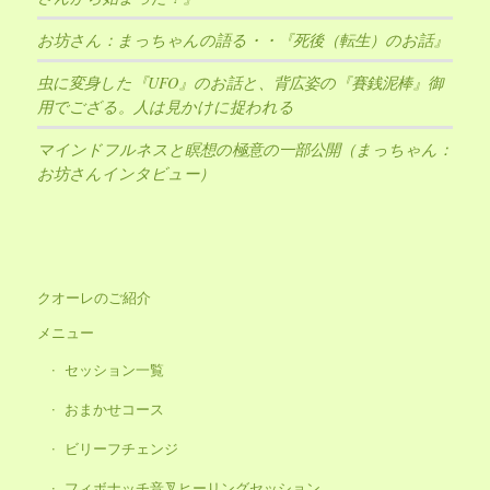
お坊さん：まっちゃんの語る・・『死後（転生）のお話』
虫に変身した『UFO』のお話と、背広姿の『賽銭泥棒』御
用でござる。人は見かけに捉われる
マインドフルネスと瞑想の極意の一部公開（まっちゃん：
お坊さんインタビュー）
クオーレのご紹介
メニュー
セッション一覧
おまかせコース
ビリーフチェンジ
フィボナッチ音叉ヒーリングセッション