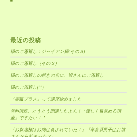
最近の投稿
猫のご恩返し：ジャイアン猫(その３)
猫のご恩返し（その２）
猫のご恩返しの続きの前に、皆さんにご恩返し
猫のご恩返し(^^)
『霊氣プラス』って講座始めました
無料講座、とうとう開講したよん！「優しく目覚める講
座」ですたい！！
『お釈迦様はお肉は食されていた！』『草食系男子はお坊
さんから始まった？』