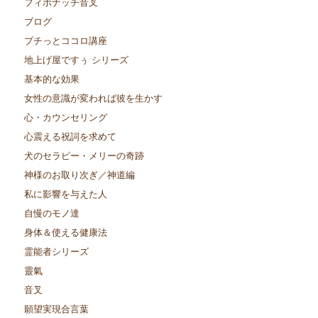
フィボナッチ音叉
ブログ
プチっとココロ講座
地上げ屋ですぅ シリーズ
基本的な効果
女性の意識が変われば彼を生かす
心・カウンセリング
心震える祝詞を求めて
犬のセラピー・メリーの奇跡
神様のお取り次ぎ／神道編
私に影響を与えた人
自慢のモノ達
身体＆使える健康法
霊能者シリーズ
靈氣
音叉
願望実現合言葉