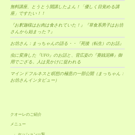
無料講座、とうとう開講したよん！「優しく目覚める講
座」ですたい！！
『お釈迦様はお肉は食されていた！』『草食系男子はお坊
さんから始まった？』
お坊さん：まっちゃんの語る・・『死後（転生）のお話』
虫に変身した『UFO』のお話と、背広姿の『賽銭泥棒』御
用でござる。人は見かけに捉われる
マインドフルネスと瞑想の極意の一部公開（まっちゃん：
お坊さんインタビュー）
クオーレのご紹介
メニュー
セッション一覧