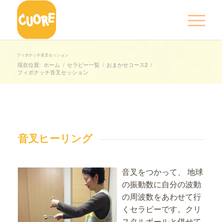
フィボナッチ音叉セッション
現在位置:
ホーム
/
セラピー一覧
/
おまかせコース2
/
フィボナッチ音叉セッション
音叉ヒーリング
音叉をつかって、
地球
の振動数に自分の波動
の周波数をあわせて行
くセラピーです。
クリ
スタルボールと併せて